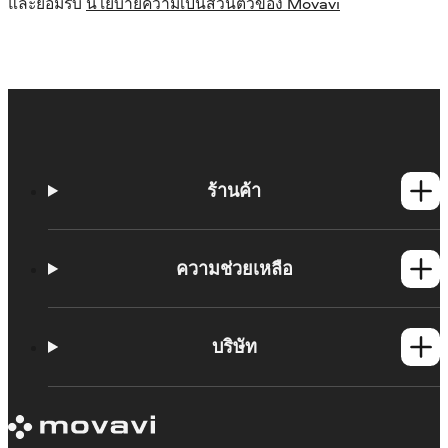
และยอมรับ
นโยบายความเป็นส่วนตัวของ Movavi
ร้านค้า
ผลิตภัณฑ์วินโดวส์
ผลิตภัณฑ์แม็ค
ความช่วยเหลือ
ติดต่อฝ่ายสนับสนุน
ข้อกำหนดระบบของผลิตภัณฑ์ Movavi
บริษัท
ข้อจำกัดของเวอร์ชันทดลองใช้ฟรี
ยกเลิกการสมัครสมาชิก
เกี่ยวกับ Movavi
คืนเงิน
คำรับรอง