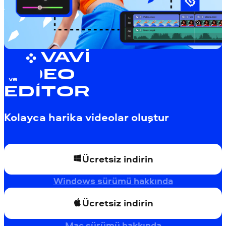
MOVAVI
VIDEO
EDITOR
Kolayca harika videolar oluştur
Ücretsiz indirin
Windows sürümü hakkında
Ücretsiz indirin
Mac sürümü hakkında