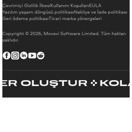
Neden bizi tercih etmelisiniz
Çevrimiçi Gizlilik İlkesi
Kullanım Koşulları
EULA
İş için
Yazılım yaşam döngüsü politikası
Nakliye ve İade politikası
Geri ödeme politikası
Ticari marka yönergeleri
Copyright © 2026, Movavi Software Limited. Tüm hakları
saklıdır.
 OLUŞTUR
KOLAYCA