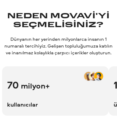
NEDEN MOVAVI'YI
SEÇMELISINIZ?
Dünyanın her yerinden milyonlarca insanın 1
numaralı tercihiyiz. Gelişen topluluğumuza katılın
ve inanılmaz kolaylıkla çarpıcı içerikler oluşturun.
70
milyon+
kullanıcılar
ü