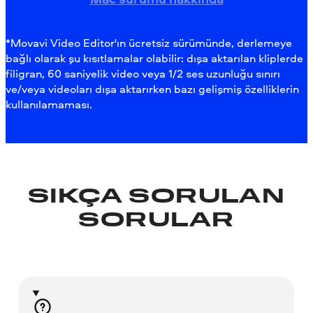
*Movavi Video Editor'ın ücretsiz sürümünde, derlemeye
bağlı olarak şu kısıtlamalar olabilir: dışa aktarılan kliplerde
filigran, 60 saniyelik video veya 1/2 ses uzunluğu sınırı
ve/veya videoları dışa aktarırken bazı gelişmiş özelliklerin
kullanılamaması.
SIKÇA SORULAN
SORULAR