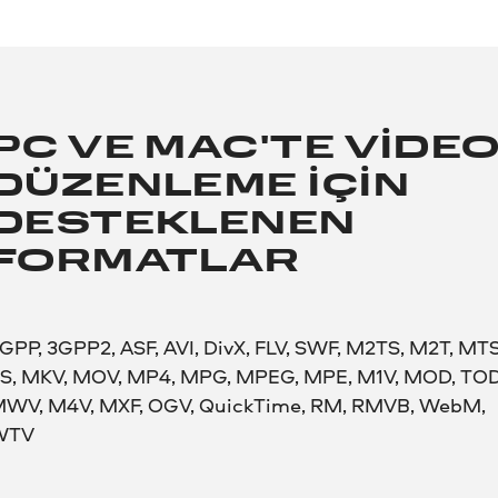
PC VE MAC'TE VIDE
DÜZENLEME IÇIN
DESTEKLENEN
FORMATLAR
GPP, 3GPP2, ASF, AVI, DivX, FLV, SWF, M2TS, M2T, MTS
S, MKV, MOV, MP4, MPG, MPEG, MPE, M1V, MOD, TOD
WV, M4V, MXF, OGV, QuickTime, RM, RMVB, WebM,
WTV