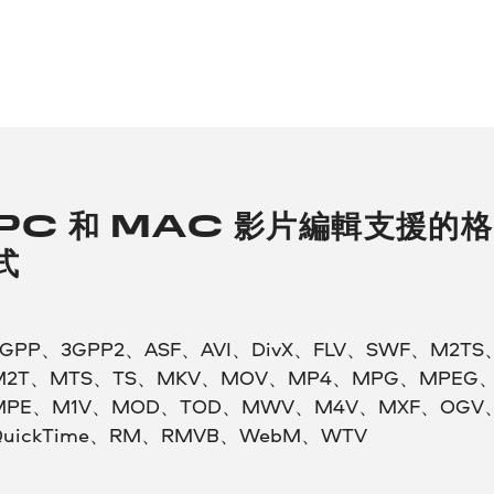
PC 和 MAC 影片編輯支援的格
式
3GPP、3GPP2、ASF、AVI、DivX、FLV、SWF、M2TS
M2T、MTS、TS、MKV、MOV、MP4、MPG、MPEG
MPE、M1V、MOD、TOD、MWV、M4V、MXF、OGV
QuickTime、RM、RMVB、WebM、WTV