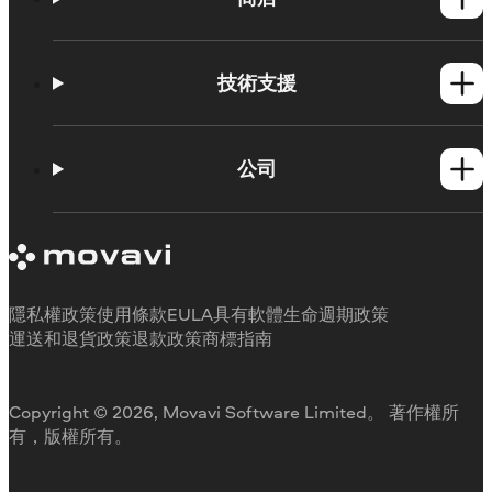
Windows產品
Mac產品
技術支援
操作方法
學習平台
公司
Movavi 產品系統需求
試用版限制
關於 Movavi
取消訂閱
客戶評價
聯絡支援人員
媒體評論
退款
為何要選擇我們
隱私權政策
使用條款
EULA
具有軟體生命週期政策
工作用
運送和退貨政策
退款政策
商標指南
Copyright © 2026, Movavi Software Limited。 著作權所
有，版權所有。