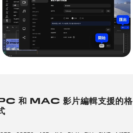
PC 和 MAC 影片編輯支援的格
式