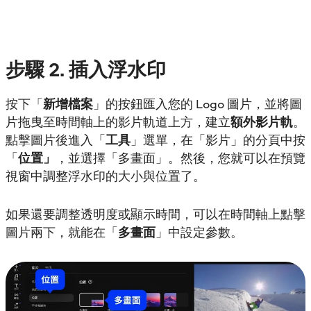
步驟
2. 插入浮水印
按下「
新增檔案
」的按鈕匯入您的 Logo 圖片，並將圖
片拖曳至時間軸上的影片軌道上方，建立
額外影片軌
。
點擊圖片後進入「
工具
」選單，在「影片」的分頁中按
「
位置」
，並選擇「多畫面」。然後，您就可以在預覽
視窗中調整浮水印的大小與位置了。
如果還要調整透明度或顯示時間，可以在時間軸上點擊
圖片兩下，就能在「
多畫面
」中設定參數。