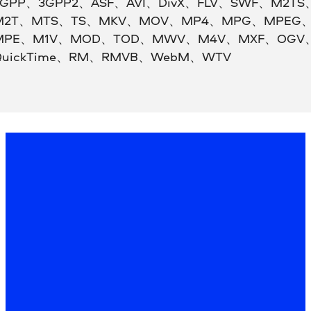
3GPP、3GPP2、ASF、AVI、DivX、FLV、SWF、M2TS
M2T、MTS、TS、MKV、MOV、MP4、MPG、MPEG
MPE、M1V、MOD、TOD、MWV、M4V、MXF、OGV
QuickTime、RM、RMVB、WebM、WTV