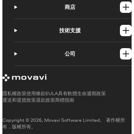
商店
Windows產品
Mac產品
技術支援
操作方法
學習平台
公司
Movavi 產品系統需求
試用版限制
關於 Movavi
取消訂閱
客戶評價
聯絡支援人員
媒體評論
退款
為何要選擇我們
隱私權政策
使用條款
EULA
具有軟體生命週期政策
工作用
運送和退貨政策
退款政策
商標指南
Copyright © 2026, Movavi Software Limited。 著作權所
有，版權所有。