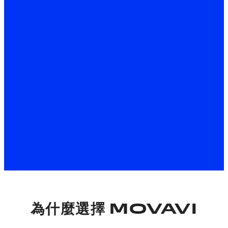
免費下載
關於 Windows 版
免費下載
關於 Mac 版
*根據組建不同，Movavi Video Editor 免費版可能具有以下限
制：在匯出的片段中加上浮水印、60 秒的影片或 1/2 音訊長
度的限制，以及/或者在匯出影片時無法使用的某些進階功
能。
為什麼選擇 MOVAVI