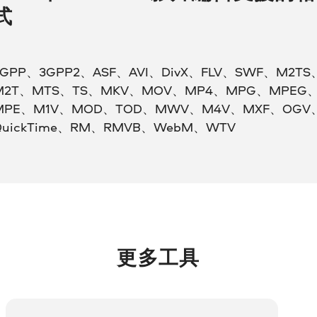
式
3GPP、3GPP2、ASF、AVI、DivX、FLV、SWF、M2TS
M2T、MTS、TS、MKV、MOV、MP4、MPG、MPEG
MPE、M1V、MOD、TOD、MWV、M4V、MXF、OGV
QuickTime、RM、RMVB、WebM、WTV
更多工具