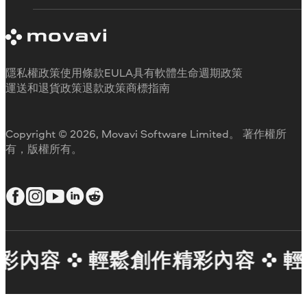
試用版限制
關於 Movavi
取消訂閱
客戶評價
聯絡支援人員
媒體評論
退款
為何要選擇我們
隱私權政策
使用條款
EULA
具有軟體生命週期政策
工作用
運送和退貨政策
退款政策
商標指南
Copyright © 2026, Movavi Software Limited。 著作權所
有，版權所有。
彩內容
輕鬆創作精彩內容
輕鬆