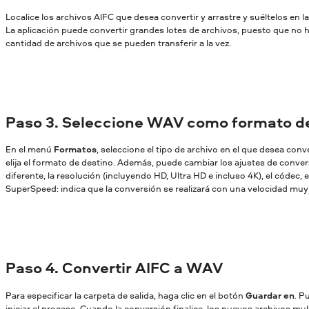
Localice los archivos AIFC que desea convertir y arrastre y suéltelos en 
La aplicación puede convertir grandes lotes de archivos, puesto que no ha
cantidad de archivos que se pueden transferir a la vez.
Paso 3. Seleccione WAV como formato de
En el menú
Formatos
, seleccione el tipo de archivo en el que desea conv
elija el formato de destino. Además, puede cambiar los ajustes de conversi
diferente, la resolución (incluyendo HD, Ultra HD e incluso 4K), el códec, et
SuperSpeed: indica que la conversión se realizará con una velocidad muy a
Paso 4. Convertir AIFC a WAV
Para especificar la carpeta de salida, haga clic en el botón
Guardar en
. P
iniciar el proceso. Cuando la conversión finalice, los nuevos archivos mu