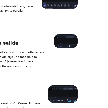
la ventana del programa.
y límite para la
 salida
ertir sus archivos multimedia y
ón: elija una tasa de bits
c. Fíjese en la etiqueta
lta sin perder calidad.
ulse el botón
Convertir
para
ltimedia se guardarán en la