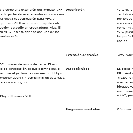
pple como una extensión del formato AIFF.
Descripción
WAV es la 
l sólo podía almacenar audio sin comprimir,
Tanto los
una nueva especificación para AIFC y
por lo que
primido.AIFC se utiliza principalmente
archivos 
ucción de audio en ordenadores Mac. Si
comprimir,
s AIFC, intenta abrirlos con uno de los
WAV puede
ontinuación.
los profes
sonido.
Extensión de archivo
.wav, .wa
FC constan de trozos de datos. El trozo
o de compresión, lo que permite que el
Datos técnicos
La especif
alquier algoritmo de compresión. El tipo
RIFF. Amb
ontener audio sin comprimir; en este caso,
"trozos" e
icará como ninguno.
una parte 
bloques va
codificac
o AAC, per
Player Classic y VLC
Programas asociados
Windows M