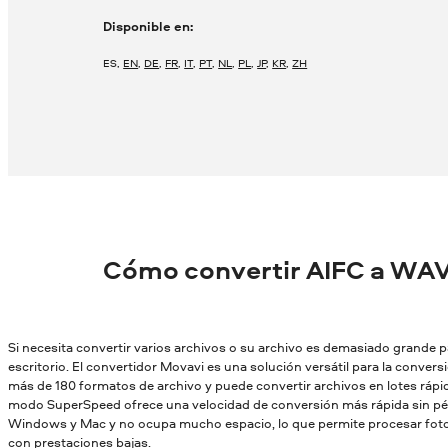
Disponible en:
ES
,
EN
,
DE
,
FR
,
IT
,
PT
,
NL
,
PL
,
JP
,
KR
,
ZH
Cómo convertir AIFC a WAV
Si necesita convertir varios archivos o su archivo es demasiado grande par
escritorio. El convertidor Movavi es una solución versátil para la conver
más de 180 formatos de archivo y puede convertir archivos en lotes rápid
modo SuperSpeed ofrece una velocidad de conversión más rápida sin pér
Windows y Mac y no ocupa mucho espacio, lo que permite procesar fotos
con prestaciones bajas.