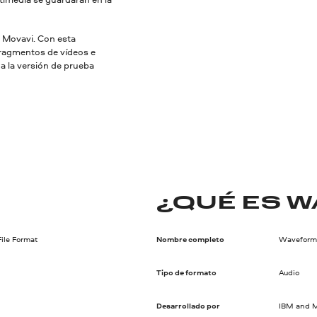
r Movavi. Con esta
fragmentos de vídeos e
ga la versión de prueba
¿QUÉ ES W
ile Format
Nombre completo
Waveform 
Tipo de formato
Audio
Desarrollado por
IBM and M