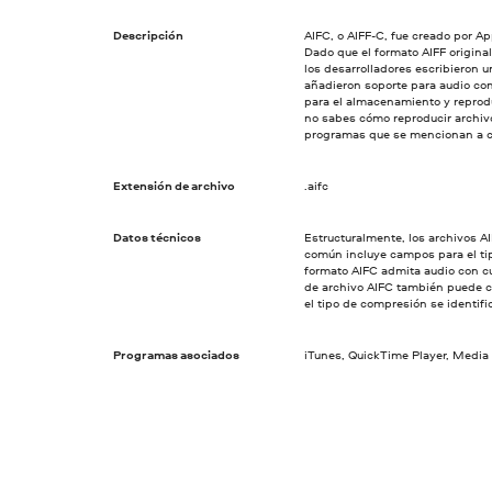
Descripción
AIFC, o AIFF-C, fue creado por A
Dado que el formato AIFF origina
los desarrolladores escribieron 
añadieron soporte para audio com
para el almacenamiento y reprod
no sabes cómo reproducir archivo
programas que se mencionan a c
Extensión de archivo
.aifc
Datos técnicos
Estructuralmente, los archivos AI
común incluye campos para el tip
formato AIFC admita audio con cu
de archivo AIFC también puede c
el tipo de compresión se identif
Programas asociados
iTunes, QuickTime Player, Media 