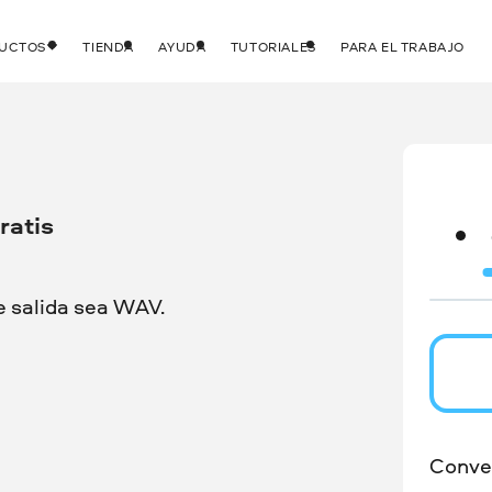
DUCTOS
TIENDA
AYUDA
TUTORIALES
PARA EL TRABAJO
ratis
e salida sea WAV.
Conver