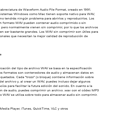
abreviatura de Waveform Audio File Format, creado en 1991.
 sistemas Windows como Mac tienen soporte nativo para WAV,
 no tendrás ningún problema para abrirlos y reproducirlos. Los
en formato WAV pueden contener audio comprimido o sin
 pero normalmente vienen sin comprimir, por lo que los archivos
n ser bastante grandes. Los WAV sin comprimir son útiles para
ionales que necesitan la mejor calidad de reproducción de
ve
icación del tipo de archivo WAV se basa en la especificación
os formatos son contenedores de audio y almacenan datos en
tiquetados. Cada "trozo" (o bloque) contiene información sobre
del archivo y, al crear un WAV, puedes incluso dejar algunos
cíos para facilitar la futura edición del sonido. En cuanto a la
ión de audio, puedes comprimir un archivo .wav con el códec MP3
o WAV se utiliza sobre todo para almacenar audio sin comprimir.
edia Player, iTunes, QuickTime, VLC y otros