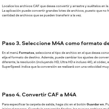
Localice los archivos CAF que desea convertir y arrastre y suéltelos en l
La aplicación puede convertir grandes lotes de archivos, puesto que no ha
cantidad de archivos que se pueden transferir a la vez.
Paso 3. Seleccione M4A como formato de
En el menú
Formatos
, seleccione el tipo de archivo en el que desea conv
elija el formato de destino. Además, puede cambiar los ajustes de conversi
diferente, la resolución (incluyendo HD, Ultra HD e incluso 4K), el códec, et
SuperSpeed: indica que la conversión se realizará con una velocidad muy a
Paso 4. Convertir CAF a M4A
Para especificar la carpeta de salida, haga clic en el botón
Guardar en
. P
iniciar el proceso. Cuando la conversión finalice, los nuevos archivos mu