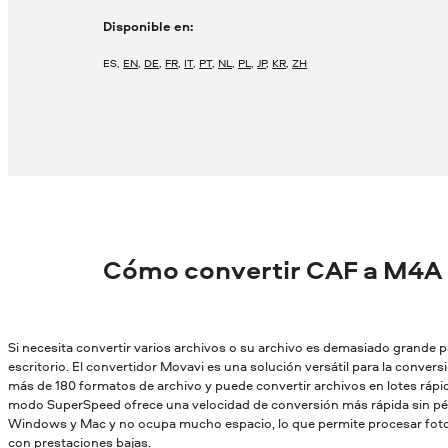
Disponible en:
ES
,
EN
,
DE
,
FR
,
IT
,
PT
,
NL
,
PL
,
JP
,
KR
,
ZH
Cómo convertir CAF a M4A
Si necesita convertir varios archivos o su archivo es demasiado grande par
escritorio. El convertidor Movavi es una solución versátil para la conver
más de 180 formatos de archivo y puede convertir archivos en lotes rápid
modo SuperSpeed ofrece una velocidad de conversión más rápida sin pér
Windows y Mac y no ocupa mucho espacio, lo que permite procesar fotos
con prestaciones bajas.