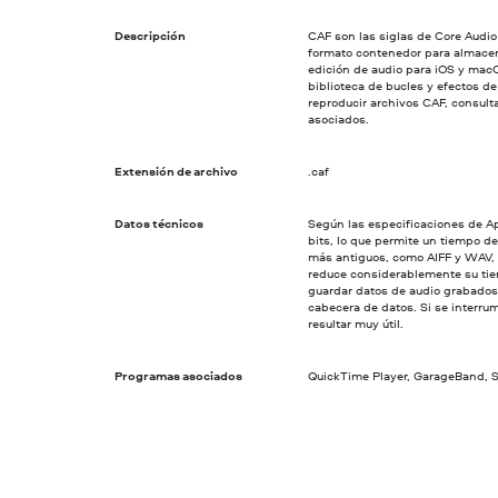
Descripción
CAF son las siglas de Core Audio
formato contenedor para almacena
edición de audio para iOS y macOS
biblioteca de bucles y efectos de
reproducir archivos CAF, consulta
asociados.
Extensión de archivo
.caf
Datos técnicos
Según las especificaciones de Ap
bits, lo que permite un tiempo de
más antiguos, como AIFF y WAV, 
reduce considerablemente su ti
guardar datos de audio grabados 
cabecera de datos. Si se interru
resultar muy útil.
Programas asociados
QuickTime Player, GarageBand, S