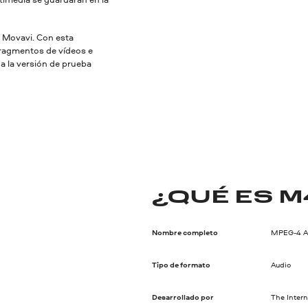
r Movavi. Con esta
fragmentos de vídeos e
ga la versión de prueba
¿QUÉ ES M
Nombre completo
MPEG-4 Au
Tipo de formato
Audio
Desarrollado por
The Intern