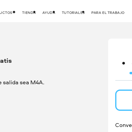
DUCTOS
TIENDA
AYUDA
TUTORIALES
PARA EL TRABAJO
atis
e salida sea M4A.
Conver