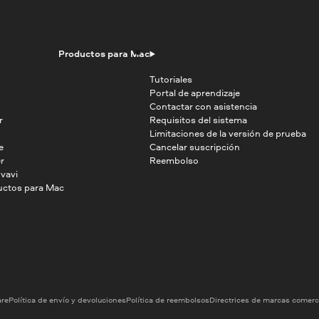
Productos para Mac
Tutoriales
Portal de aprendizaje
Contactar con asistencia
r
Requisitos del sistema
Limitaciones de la versión de prueba
e
Cancelar suscripción
r
Reembolso
vavi
uctos para Mac
are
Política de envío y devoluciones
Política de reembolsos
Directrices de marcas comerc