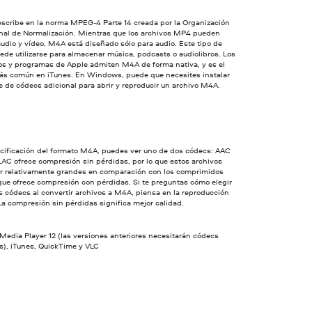
scribe en la norma MPEG-4 Parte 14 creada por la Organización
onal de Normalización. Mientras que los archivos MP4 pueden
udio y vídeo, M4A está diseñado sólo para audio. Este tipo de
ede utilizarse para almacenar música, podcasts o audiolibros. Los
vos y programas de Apple admiten M4A de forma nativa, y es el
ás común en iTunes. En Windows, puede que necesites instalar
 de códecs adicional para abrir y reproducir un archivo M4A.
ecificación del formato M4A, puedes ver uno de dos códecs: AAC
AC ofrece compresión sin pérdidas, por lo que estos archivos
r relativamente grandes en comparación con los comprimidos
que ofrece compresión con pérdidas. Si te preguntas cómo elegir
s códecs al convertir archivos a M4A, piensa en la reproducción
La compresión sin pérdidas significa mejor calidad.
edia Player 12 (las versiones anteriores necesitarán códecs
s), iTunes, QuickTime y VLC