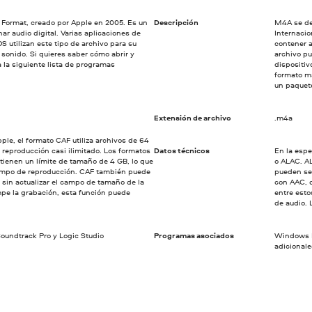
 Format, creado por Apple en 2005. Es un
Descripción
M4A se de
r audio digital. Varias aplicaciones de
Internaci
 utilizan este tipo de archivo para su
contener a
 sonido. Si quieres saber cómo abrir y
archivo pu
 la siguiente lista de programas
dispositi
formato m
un paquete
Extensión de archivo
.m4a
ple, el formato CAF utiliza archivos de 64
 reproducción casi ilimitado. Los formatos
Datos técnicos
En la esp
tienen un límite de tamaño de 4 GB, lo que
o ALAC. AL
empo de reproducción. CAF también puede
pueden se
sin actualizar el campo de tamaño de la
con AAC, 
mpe la grabación, esta función puede
entre esto
de audio. 
oundtrack Pro y Logic Studio
Programas asociados
Windows M
adicionale