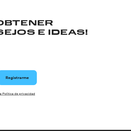
 OBTENER
EJOS E IDEAS!
Registrarme
la Política de privacidad