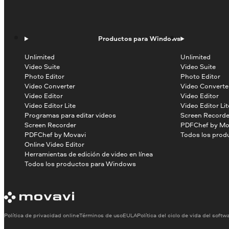
Productos para Windows
Unlimited
Unlimited
Video Suite
Video Suite
Photo Editor
Photo Editor
Video Converter
Video Converte
Video Editor
Video Editor
Video Editor Lite
Video Editor Lit
Programas para editar videos
Screen Recorde
Screen Recorder
PDFChef by Mo
PDFChef by Movavi
Todos los prod
Online Video Editor
Herramientas de edición de video en línea
Todos los productos para Windows
Política de privacidad online
Términos de uso
EULA
Política del ciclo de vida del softw