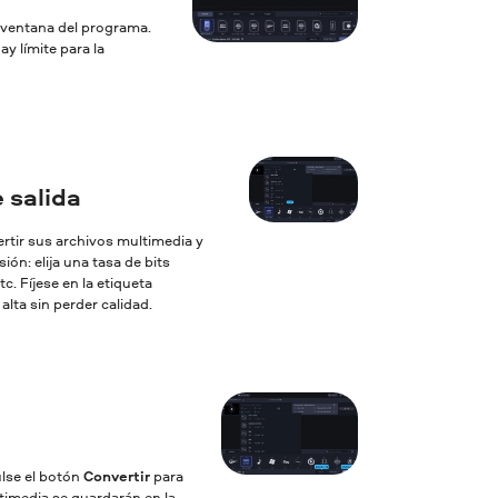
a ventana del programa.
y límite para la
 salida
ertir sus archivos multimedia y
ón: elija una tasa de bits
c. Fíjese en la etiqueta
lta sin perder calidad.
ulse el botón
Convertir
para
ltimedia se guardarán en la