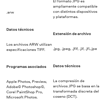
El formato JPG es
ampliamente compatible
con distintos dispositivos
.arw
y plataformas.
Datos técnicos
Extensión de archivo
Los archivos ARW utilizan
.jpg, .jpeg, .jfif, .jif, .jfi,.jpe
especificaciones TIFF.
Datos técnicos
Programas asociados
La compresión de
Apple Photos, Preview,
archivos JPG se basa en la
Adobe© Photoshop©,
transformada discreta del
Corel PaintShop Pro,
coseno (DCT).
Microsoft Photos.