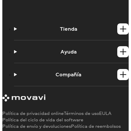
Tienda
Productos para Windows
Productos para Mac
Ayuda
Tutoriales
Portal de aprendizaje
Compañía
Contactar con asistencia
Requisitos del sistema
Información sobre Movavi
Limitaciones de la versión de prueba
Testimonios
Cancelar suscripción
Reseñas en los medios
Reembolso
Por qué elegirnos
Política de privacidad online
Términos de uso
EULA
Para el trabajo
Política del ciclo de vida del software
Política de envío y devoluciones
Política de reembolsos