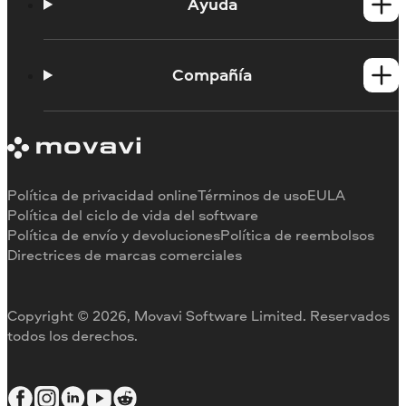
Productos para Mac
Ayuda
Tutoriales
Portal de aprendizaje
Compañía
Contactar con asistencia
Requisitos del sistema
Información sobre Movavi
Limitaciones de la versión de prueba
Testimonios
Cancelar suscripción
Reseñas en los medios
Reembolso
Por qué elegirnos
Política de privacidad online
Términos de uso
EULA
Para el trabajo
Política del ciclo de vida del software
Política de envío y devoluciones
Política de reembolsos
Directrices de marcas comerciales
Copyright © 2026, Movavi Software Limited. Reservados
todos los derechos.