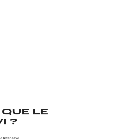
 QUE LE
I ?
o Interleave