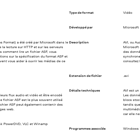
Type de format
Vidéo
Développé par
Microsoft
 Format) a été créé par Microsoft dans le
Description
AVI, ou Au
la lecture sur HTTP et sur les serveurs
Microsoft 
s comment lire un fichier ASF, vous
des donnée
ions sur la spécification du format ASF et
synchrone
ent vous aider à ouvrir les médias de ce
consultez 
Extension de fichier
.avi
Détails techniques
AVI est un
ieurs flux audio et vidéo et être encodé
Les donnée
 fichier ASF est le plus souvent utilisé
blocs stoc
ichier ASF peut également contenir des
tandis que
ages web.
multimédia
car elle 
nk PowerDVD, VLC et Winamp
Programmes associés
Windows Me