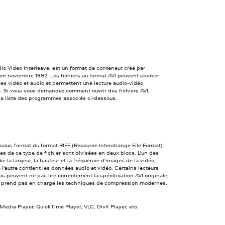
dio Video Interleave, est un format de conteneur créé par
en novembre 1992. Les fichiers au format AVI peuvent stocker
s vidéo et audio et permettent une lecture audio-vidéo
. Si vous vous demandez comment ouvrir des fichiers AVI,
la liste des programmes associés ci-dessous.
 sous-format du format RIFF (Resource Interchange File Format).
s de ce type de fichier sont divisées en deux blocs. L'un des
ke la largeur, la hauteur et la fréquence d'images de la vidéo,
 l'autre contient les données audio et vidéo. Certains lecteurs
s peuvent ne pas lire correctement la spécification AVI originale,
ne prend pas en charge les techniques de compression modernes.
dia Player, QuickTime Player, VLC, DivX Player, etc.