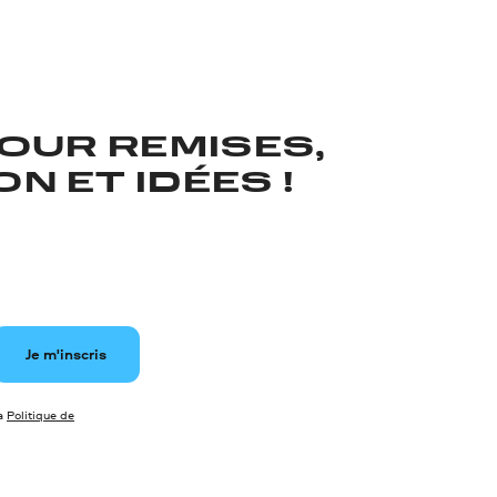
OUR REMISES,
N ET IDÉES !
Je m'inscris
la
Politique de