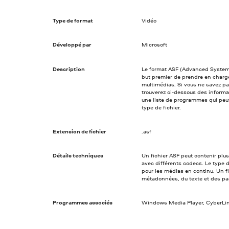
Type de format
Vidéo
Développé par
Microsoft
Description
Le format ASF (Advanced Systems
but premier de prendre en charge 
multimédias. Si vous ne savez pa
trouverez ci-dessous des informat
une liste de programmes qui peuv
type de fichier.
Extension de fichier
.asf
Détails techniques
Un fichier ASF peut contenir plus
avec différents codecs. Le type de
pour les médias en continu. Un f
métadonnées, du texte et des p
Programmes associés
Windows Media Player, CyberLi