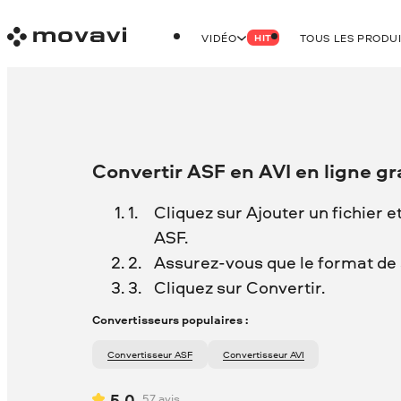
VIDÉO
TOUS LES PRODU
HIT
Convertir ASF en AVI en ligne g
Cliquez sur Ajouter un fichier e
ASF.
Assurez-vous que le format de s
Cliquez sur Convertir.
Convertisseurs populaires :
Convertisseur ASF
Convertisseur AVI
5.0
57
avis