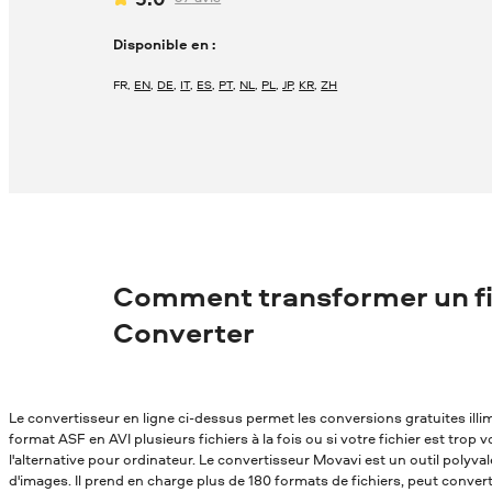
Disponible en :
FR
,
EN
,
DE
,
IT
,
ES
,
PT
,
NL
,
PL
,
JP
,
KR
,
ZH
Comment transformer un fi
Converter
Le convertisseur en ligne ci-dessus permet les conversions gratuites ill
format ASF en AVI plusieurs fichiers à la fois ou si votre fichier est trop
l'alternative pour ordinateur. Le convertisseur Movavi est un outil polyv
d'images. Il prend en charge plus de 180 formats de fichiers, peut conver