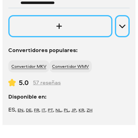
Convertidores populares:
Convertidor MKV
Convertidor WMV
5.0
57
reseñas
Disponible en:
ES
,
,
,
,
,
,
,
,
,
,
EN
DE
FR
IT
PT
NL
PL
JP
KR
ZH