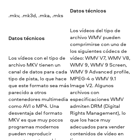
Datos técnicos
.mkv, .mk3d, .mka, .mks
Los vídeos del tipo de
archivo WMV pueden
Datos técnicos
comprimirse con uno de
los siguientes códecs de
Los vídeos con el tipo de
vídeo: WMV V7, WMV V8,
archivo MKV tienen un
WMV 9, WMV 9 Screen,
canal de datos para cada
WMV 9 Advanced profile,
tipo de pista, lo que hace
MPEG-4 o WMV 9.1
que este formato sea más
Image V2. Algunos
parecido a otros
archivos con
contenedores multimedia
especificaciones WMV
como AVI o MP4. Una
admiten DRM (Digital
desventaja del formato
Rights Management), lo
MKV es que muy pocos
que los hace muy
programas modernos
adecuados para vender
pueden reproducir
contenidos de vídeo en