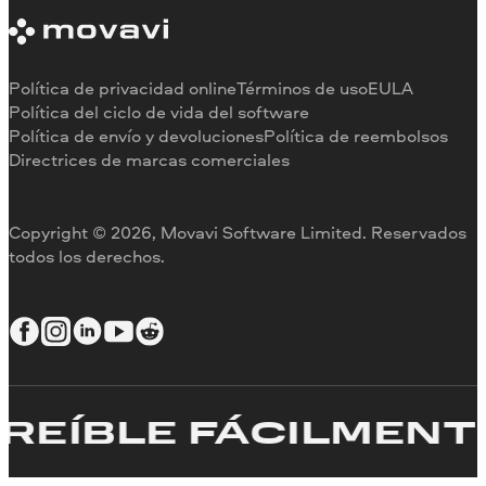
Información sobre Movavi
Limitaciones de la versión de prueba
Testimonios
Cancelar suscripción
Reseñas en los medios
Reembolso
Por qué elegirnos
Política de privacidad online
Términos de uso
EULA
Para el trabajo
Política del ciclo de vida del software
Política de envío y devoluciones
Política de reembolsos
Directrices de marcas comerciales
Copyright © 2026, Movavi Software Limited. Reservados
todos los derechos.
ÍBLE FÁCILMENTE