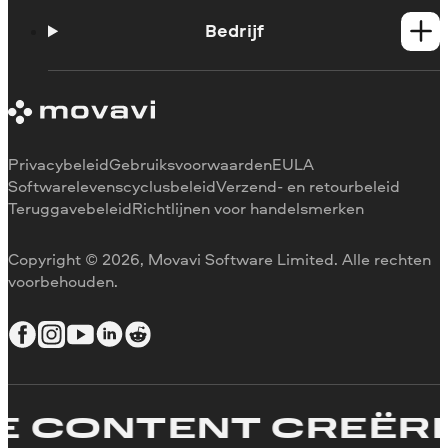
Handleidingen
Support contacteren
Bedrijf
Systeemvereisten
Beperkingen van de proefversie
Over Movavi
Abonnement annuleren
Ervaringen
Terugbetaling
Mediarecensies
Waarom voor ons kiezen
Privacybeleid
Gebruiksvoorwaarden
EULA
Voor het werk
Softwarelevenscyclusbeleid
Verzend- en retourbeleid
Teruggavebeleid
Richtlijnen voor handelsmerken
Copyright © 2026, Movavi Software Limited. Alle rechten
voorbehouden.
CONTENT CREËREN