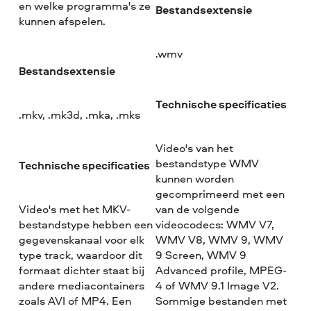
en welke programma's ze
Bestandsextensie
kunnen afspelen.
.wmv
Bestandsextensie
Technische specificaties
.mkv, .mk3d, .mka, .mks
Video's van het
bestandstype WMV
Technische specificaties
kunnen worden
gecomprimeerd met een
Video's met het MKV-
van de volgende
bestandstype hebben een
videocodecs: WMV V7,
gegevenskanaal voor elk
WMV V8, WMV 9, WMV
type track, waardoor dit
9 Screen, WMV 9
formaat dichter staat bij
Advanced profile, MPEG-
andere mediacontainers
4 of WMV 9.1 Image V2.
zoals AVI of MP4. Een
Sommige bestanden met