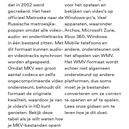
dat in 2002 werd
voor het opslaan en
gecreëerd. Het heet
bekijken van video's op
officieel Matroska naar de
Windows-pc's. Veel
Russische matroesjka-
apparaten, waaronder
poppen omdat alle video-,
Archos, Microsoft Zune,
audio- en ondertiteltracks
Xbox 360, Windows
in één bestand zitten. Met
Mobile-telefoons en
dit formaat kunnen audio-
andere, ondersteunen ook
en videotracks synchroon
het afspelen van WMV.
worden afgespeeld.
Het WMV-formaat wordt
Omdat MKV een groot
echter niet algemeen
aantal codecs en zelfs
ondersteund op andere
ongecomprimeerde video
platformen, dus soms
ondersteunt, behoudt dit
moet je je bestanden
formaat de originele
converteren om ze correct
kwaliteit, waardoor je van
te openen en af te spelen.
je video's in HD kunt
Lees onze gidsen om te
genieten. Bekijk deze
leren hoe je dit doet.
tabel als je wilt weten hoe
je MKV-bestanden opent