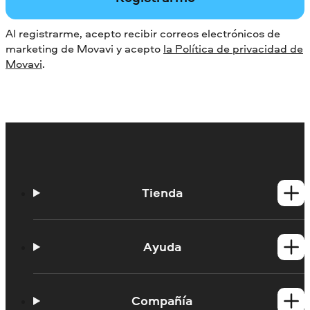
Al registrarme, acepto recibir correos electrónicos de
marketing de Movavi y acepto
la Política de privacidad de
Movavi
.
Tienda
Productos para Windows
Productos para Mac
Ayuda
Tutoriales
Portal de aprendizaje
Compañía