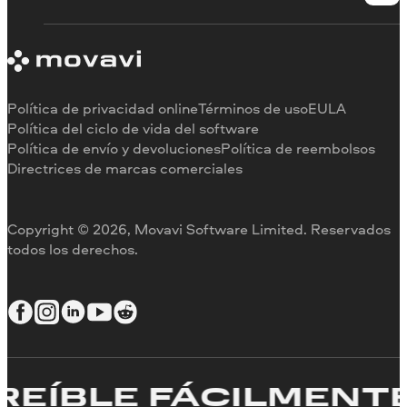
Contactar con asistencia
Requisitos del sistema
Información sobre Movavi
Limitaciones de la versión de prueba
Testimonios
Cancelar suscripción
Reseñas en los medios
Reembolso
Por qué elegirnos
Política de privacidad online
Términos de uso
EULA
Para el trabajo
Política del ciclo de vida del software
Política de envío y devoluciones
Política de reembolsos
Directrices de marcas comerciales
Copyright © 2026, Movavi Software Limited. Reservados
todos los derechos.
ÍBLE FÁCILMENTE