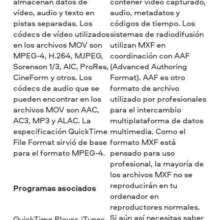
almacenan datos de
contener vídeo capturado,
vídeo, audio y texto en
audio, metadatos y
pistas separadas. Los
códigos de tiempo. Los
códecs de vídeo utilizados
sistemas de radiodifusión
en los archivos MOV son
utilizan MXF en
MPEG-4, H.264, MJPEG,
coordinación con AAF
Sorenson 1/3, AIC, ProRes,
(Advanced Authoring
CineForm y otros. Los
Format). AAF es otro
códecs de audio que se
formato de archivo
pueden encontrar en los
utilizado por profesionales
archivos MOV son AAC,
para el intercambio
AC3, MP3 y ALAC. La
multiplataforma de datos
especificación QuickTime
multimedia. Como el
File Format sirvió de base
formato MXF está
para el formato MPEG-4.
pensado para uso
profesional, la mayoría de
los archivos MXF no se
reproducirán en tu
Programas asociados
ordenador en
reproductores normales.
Si aún así necesitas saber
QuickTime Player, iTunes,