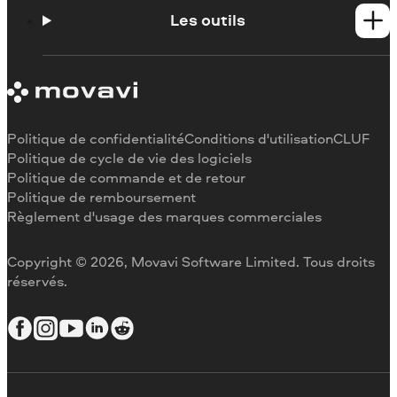
Limitations de la version d'essai
Témoignages
Les outils
Se désabonner
Critiques des médias
Remboursement
Pourquoi nous choisir
Couper une vidéo
Au travail
Recadrer une vidéo
Changer la vitesse de une vidéo
Pivoter une vidéo
Politique de confidentialité
Conditions d'utilisation
CLUF
Redimensionner une vidéo
Politique de cycle de vie des logiciels
Politique de commande et de retour
Inverser une vidéo
Politique de remboursement
Stabiliser une vidéo
Règlement d'usage des marques commerciales
Ajuster une vidéo
Ajouter du texte à une vidéo
Copyright © 2026, Movavi Software Limited. Tous droits
réservés.