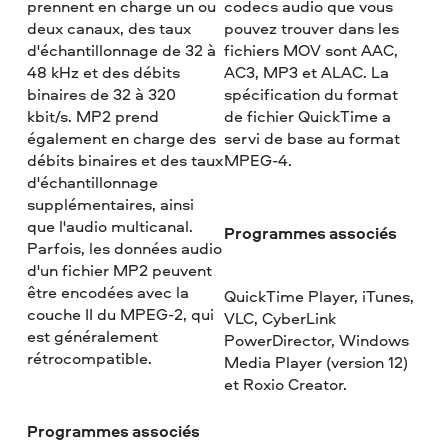
prennent en charge un ou
codecs audio que vous
deux canaux, des taux
pouvez trouver dans les
d'échantillonnage de 32 à
fichiers MOV sont AAC,
48 kHz et des débits
AC3, MP3 et ALAC. La
binaires de 32 à 320
spécification du format
kbit/s. MP2 prend
de fichier QuickTime a
également en charge des
servi de base au format
débits binaires et des taux
MPEG-4.
d'échantillonnage
supplémentaires, ainsi
que l'audio multicanal.
Programmes associés
Parfois, les données audio
d'un fichier MP2 peuvent
être encodées avec la
QuickTime Player, iTunes,
couche II du MPEG-2, qui
VLC, CyberLink
est généralement
PowerDirector, Windows
rétrocompatible.
Media Player (version 12)
et Roxio Creator.
Programmes associés