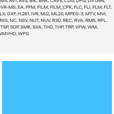
MV, AV1, AVS, BIK, BNK, CAVS, CDG, DPG, DV1394,
VR-MS, EA, FFM, FILM, FILM_CPK, FLC, FLI, FLM, FLT,
LX, GXF, H.261, IVR, MJ2, ML20, MPEG-3, MTV, MVI,
XG, NC, NSV, NUT, NUV, R3D, REC, RVA, RMS, RPL,
TSP, SDP, SMK, SXA, THD, THP, TRP, VFW, WM,
WMVHD, WPG