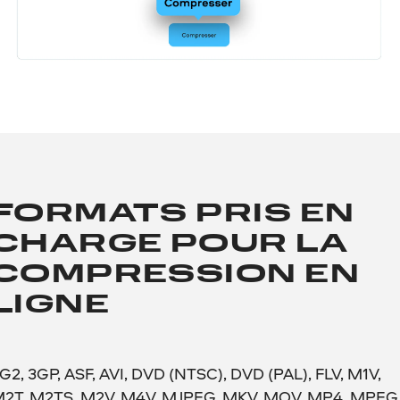
FORMATS PRIS EN
CHARGE POUR LA
COMPRESSION EN
LIGNE
G2, 3GP, ASF, AVI, DVD (NTSC), DVD (PAL), FLV, M1V,
2T, M2TS, M2V, M4V, MJPEG, MKV, MOV, MP4, MPEG