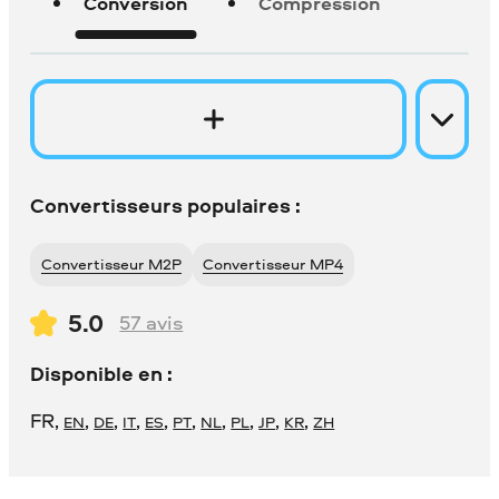
Conversion
Compression
Convertisseurs populaires :
Convertisseur M2P
Convertisseur MP4
5.0
57
avis
Disponible en :
FR
,
,
,
,
,
,
,
,
,
,
EN
DE
IT
ES
PT
NL
PL
JP
KR
ZH