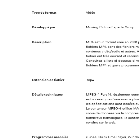
Type de format
Vidéo
Développé par
Moving Picture Experts Group
Description
MP4 est un format créé en 2001 p
fichiers MP4 sont des fichiers m
contenus vidéo/audio et autres. 
fichier est très courant et recon
Consultez la liste ci-dessous si 
fichiers MP4 et quels programmes
Extension de fichier
.mp4
Détails techniques
MPEG-4 Part 14, également conn
est un exemple d'une norme plus
les spécifications sont basées su
Le conteneur MPEG-4 utilise l'AAC
copie de données via la compress
nombreux homologues, le contene
continu sur le web.
Programmes associés
iTunes, QuickTime Player, Windo