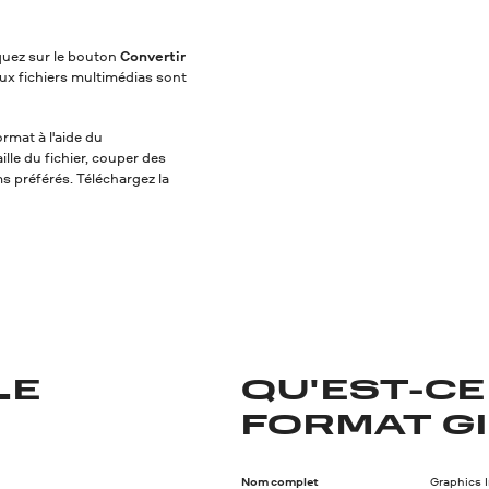
iquez sur le bouton
Convertir
ux fichiers multimédias sont
rmat à l'aide du
lle du fichier, couper des
ms préférés. Téléchargez la
LE
QU'EST-CE
FORMAT GI
Nom complet
Graphics 