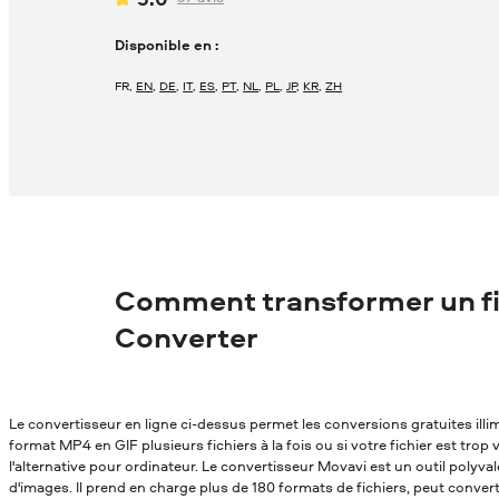
Disponible en :
FR
,
EN
,
DE
,
IT
,
ES
,
PT
,
NL
,
PL
,
JP
,
KR
,
ZH
Comment transformer un fi
Converter
Le convertisseur en ligne ci-dessus permet les conversions gratuites ill
format MP4 en GIF plusieurs fichiers à la fois ou si votre fichier est tro
l'alternative pour ordinateur. Le convertisseur Movavi est un outil polyv
d'images. Il prend en charge plus de 180 formats de fichiers, peut conver