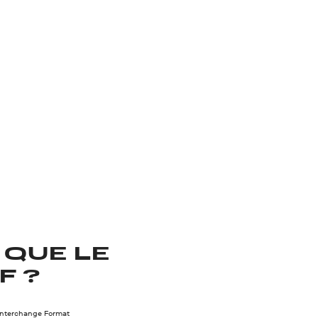
 QUE LE
F ?
Interchange Format