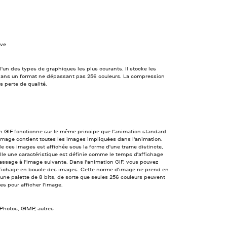
ve
 l'un des types de graphiques les plus courants. Il stocke les
ans un format ne dépassant pas 256 couleurs. La compression
ns perte de qualité.
n GIF fonctionne sur le même principe que l'animation standard.
 image contient toutes les images impliquées dans l'animation.
 ces images est affichée sous la forme d'une trame distincte,
lle une caractéristique est définie comme le temps d'affichage
assage à l'image suivante. Dans l'animation GIF, vous pouvez
affichage en boucle des images. Cette norme d'image ne prend en
une palette de 8 bits, de sorte que seules 256 couleurs peuvent
ées pour afficher l'image.
Photos, GIMP, autres