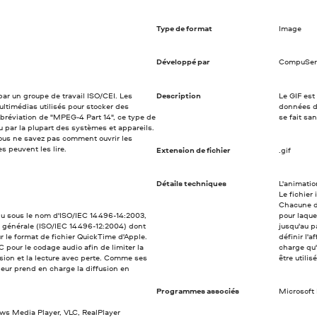
Type de format
Image
Développé par
CompuSer
ar un groupe de travail ISO/CEI. Les
Description
Le GIF est
ultimédias utilisés pour stocker des
données d
Abréviation de "MPEG-4 Part 14", ce type de
se fait sa
nu par la plupart des systèmes et appareils.
vous ne savez pas comment ouvrir les
 peuvent les lire.
Extension de fichier
.gif
Détails techniques
L'animatio
Le fichier
Chacune de
u sous le nom d'ISO/IEC 14496-14:2003,
pour laque
 générale (ISO/IEC 14496-12:2004) dont
jusqu'au p
r le format de fichier QuickTime d'Apple.
définir l'
 pour le codage audio afin de limiter la
charge qu'
ion et la lecture avec perte. Comme ses
être utilis
ur prend en charge la diffusion en
Programmes associés
Microsoft 
ws Media Player, VLC, RealPlayer