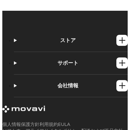
ストア
Windows製品
Mac製品
サポート
ヘルプセンター
使い方
会社情報
学習センター
Movavi製品のシステム要件
Movaviについて
体験版の制約
お客様の声
サブスクリプションのキャンセル
メディアレビュー
払い戻し
当社が選ばれる理由
個人情報保護方針
利用規約
EULA