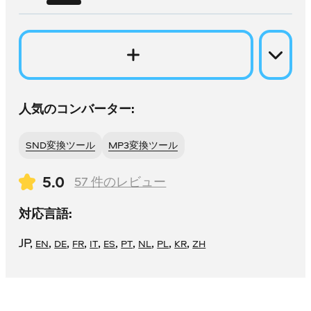
人気のコンバーター:
SND変換ツール
MP3変換ツール
5.0
57
件のレビュー
対応言語:
JP
,
,
,
,
,
,
,
,
,
,
EN
DE
FR
IT
ES
PT
NL
PL
KR
ZH