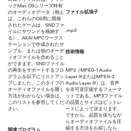
ックMac OSシリーズ特有
ファイル拡張子
のオーディオデータ（例え
ば、これらのOS用に開発
されたゲームは、SNDファ
.mp3
イルにサウンドを格納す
る）、AKAI MPCワークス
テーションで作成されたサ
ンプル、または他のオーデ
技術情報
ィオファイルを含めること
ができます。SNDファイル
の再生をサポートするプロ
MP3（MPEG-1 Audio
グラムを以下にリストアッ
Layer IIIまたはMPEG-2
プしました。このタイプの
Audio Layer III）は、音声
オーディオファイルを開く
を非可逆圧縮するフォーマ
方法がわからない場合は、
ットである。MP3ファイル
このリストを参照してくだ
の品質とサイズはビットレ
さい。
ートによって決まります。
ですから、品質を保ちなが
らオーディオファイルを圧
縮する方法をお探しなら、
関連プログラム