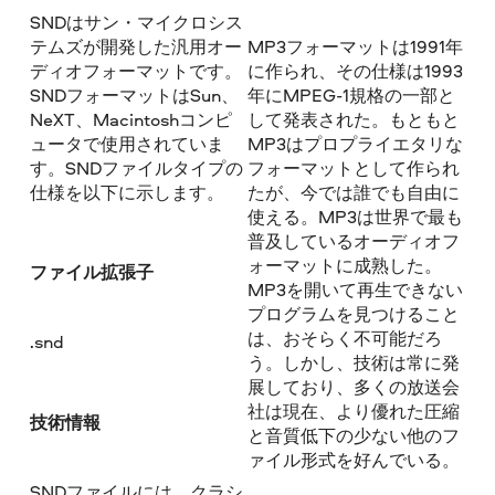
SNDはサン・マイクロシス
テムズが開発した汎用オー
MP3フォーマットは1991年
ディオフォーマットです。
に作られ、その仕様は1993
SNDフォーマットはSun、
年にMPEG-1規格の一部と
NeXT、Macintoshコンピ
して発表された。もともと
ュータで使用されていま
MP3はプロプライエタリな
す。SNDファイルタイプの
フォーマットとして作られ
仕様を以下に示します。
たが、今では誰でも自由に
使える。MP3は世界で最も
普及しているオーディオフ
ォーマットに成熟した。
ファイル拡張子
MP3を開いて再生できない
プログラムを見つけること
は、おそらく不可能だろ
.snd
う。しかし、技術は常に発
展しており、多くの放送会
社は現在、より優れた圧縮
技術情報
と音質低下の少ない他のフ
ァイル形式を好んでいる。
SNDファイルには、クラシ