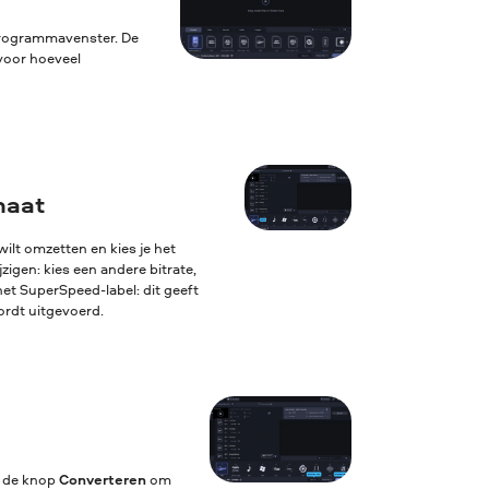
 programmavenster. De
voor hoeveel
maat
ilt omzetten en kies je het
igen: kies een andere bitrate,
het SuperSpeed-label: dit geeft
ordt uitgevoerd.
p de knop
Converteren
om