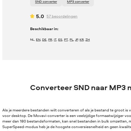
SND converter
MP3 converter
5.0
57
beoordelingen
Beschikbaar in:
NL
,
EN
,
DE
,
FR
,
IT
,
ES
,
PT
,
PL
,
JP
,
KR
,
ZH
Converteer SND naar MP3 
Als je meerdere bestanden wilt converteren of als je bestand te groot is v
voor desktop. De Movavi-converter is een veelzijdige formaatwijziger vo
meer dan 180 bestandsformaten, kan snel bestanden in bulk omzetten, me
SuperSpeed-modus heb je de hoogste conversiesnelheid en geen kwaliteit