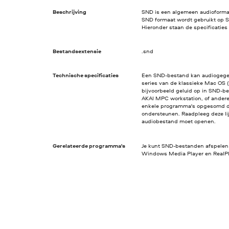
Beschrijving
SND is een algemeen audioforma
SND formaat wordt gebruikt op 
Hieronder staan de specificatie
Bestandsextensie
.snd
Technische specificaties
Een SND-bestand kan audiogegeve
series van de klassieke Mac OS 
bijvoorbeeld geluid op in SND-
AKAI MPC workstation, of ander
enkele programma's opgesomd d
ondersteunen. Raadpleeg deze lijs
audiobestand moet openen.
Gerelateerde programma's
Je kunt SND-bestanden afspelen
Windows Media Player en RealPl