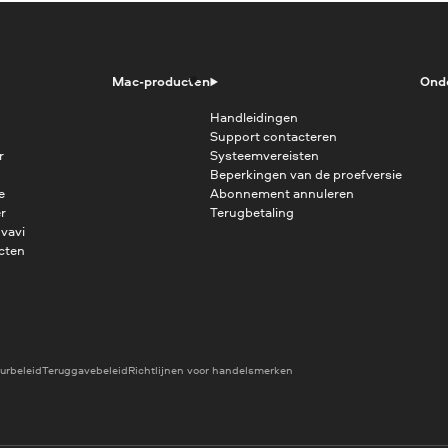
Mac-producten
Ond
Handleidingen
Support contacteren
r
Systeemvereisten
Beperkingen van de proefversie
e
Abonnement annuleren
r
Terugbetaling
vavi
cten
urbeleid
Teruggavebeleid
Richtlijnen voor handelsmerken