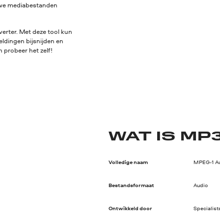
euwe mediabestanden
erter. Met deze tool kun
eldingen bijsnijden en
 probeer het zelf!
WAT IS MP
Volledige naam
MPEG-1 Aud
Bestandsformaat
Audio
Ontwikkeld door
Specialist