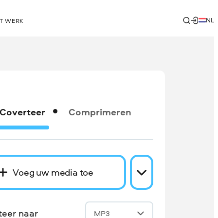
NL
T WERK
Coverteer
Comprimeren
Voeg uw media toe
teer naar
MP3