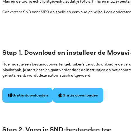
Mac en de tool is echt lichtgewicht, zodat je foto's, films en muziekbe
Converteer SND naar MP3 op snelle en eenvoudige wijze. Lees onderstaan
Stap 1. Download en installeer de Movavi
Hoe moet je een bestandconverter gebruiken? Eerst download je de ver
Macintosh, je start deze en gaat verder door de instructies op het sche
geïnstalleerd, wordt deze automatisch uitgevoerd.
Gratis downloaden
Gratis downloaden
Stap 2. Voeg je SND-bestanden toe