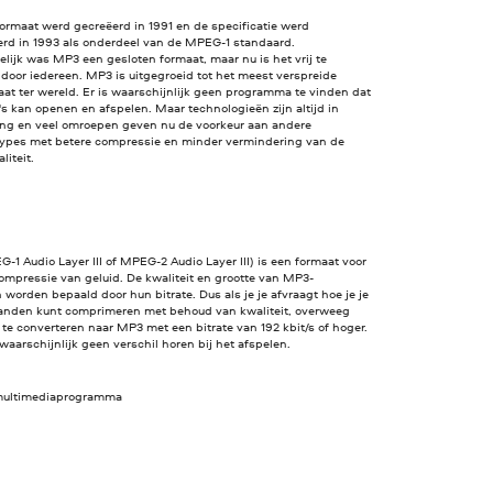
ormaat werd gecreëerd in 1991 en de specificatie werd
erd in 1993 als onderdeel van de MPEG-1 standaard.
lijk was MP3 een gesloten formaat, maar nu is het vrij te
door iedereen. MP3 is uitgegroeid tot het meest verspreide
at ter wereld. Er is waarschijnlijk geen programma te vinden dat
 kan openen en afspelen. Maar technologieën zijn altijd in
ing en veel omroepen geven nu de voorkeur aan andere
ypes met betere compressie en minder vermindering van de
liteit.
1 Audio Layer III of MPEG-2 Audio Layer III) is een formaat voor
ompressie van geluid. De kwaliteit en grootte van MP3-
worden bepaald door hun bitrate. Dus als je je afvraagt hoe je je
anden kunt comprimeren met behoud van kwaliteit, overweeg
te converteren naar MP3 met een bitrate van 192 kbit/s of hoger.
 waarschijnlijk geen verschil horen bij het afspelen.
 multimediaprogramma