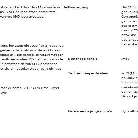
at ontwikkeld door Sun Microsystems. Het
Beschrijving
Het MP3-f
Sun, NeXT en Macintosh computers.
gepublice
s van het SND-bestandstype.
Oorspronke
gebruiken 
audioforma
geen MP3's
ontwikkel
bestandst
geluidskwa
ns bevatten die specifiek zijn voor de
(games ontwikkeld voor deze OS slaan
bestanden), een sample gemaakt met een
Bestandsextensie
.mp3
e audiobestanden. We hebben hieronder
ie het afspelen van SND-bestanden
t als je niet zeker weet hoe je dit type
Technische specificaties
MP3 (MPEG-
de lossy c
bestanden 
audiobest
 met Winamp, VLC, QuickTime Player,
dan om ze 
ayer.
Dan zul je
Gerelateerde programma's
Bijna elk