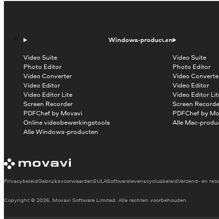
Windows-producten
Video Suite
Video Suite
Photo Editor
Photo Editor
Video Converter
Video Converte
Video Editor
Video Editor
Video Editor Lite
Video Editor Lit
Screen Recorder
Screen Recorde
PDFChef by Movavi
PDFChef by Mo
Online videobewerkingstools
Alle Mac-produ
Alle Windows-producten
Privacybeleid
Gebruiksvoorwaarden
EULA
Softwarelevenscyclusbeleid
Verzend- en reto
Copyright © 2026, Movavi Software Limited. Alle rechten voorbehouden.