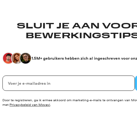
SLUIT JE AAN VOO
BEWERKINGSTIPS
1.5M+ gebruikers hebben zich al ingeschreven voor on
Uw e-mail
Door te registreren, ga ik ermee akkoord om marketing-e-mails te ontvangen van Mov
met
Privacybeleid van Movavi
.