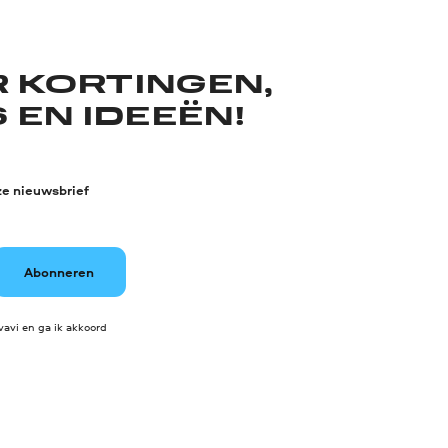
R KORTINGEN,
 EN IDEEËN!
ze nieuwsbrief
Abonneren
avi en ga ik akkoord