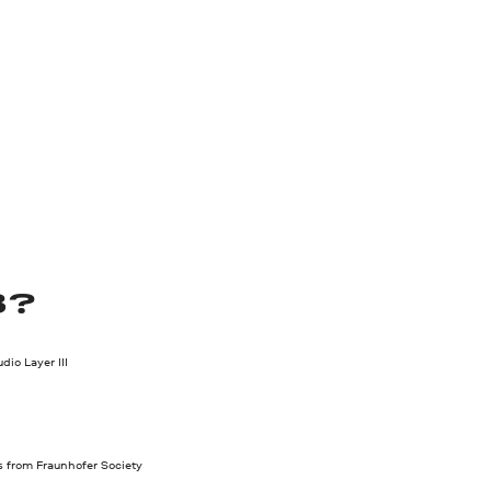
3?
io Layer III
s from Fraunhofer Society