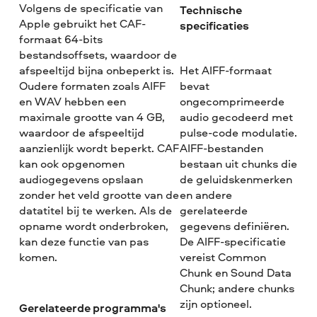
Volgens de specificatie van
Technische
Apple gebruikt het CAF-
specificaties
formaat 64-bits
bestandsoffsets, waardoor de
afspeeltijd bijna onbeperkt is.
Het AIFF-formaat
Oudere formaten zoals AIFF
bevat
en WAV hebben een
ongecomprimeerde
maximale grootte van 4 GB,
audio gecodeerd met
waardoor de afspeeltijd
pulse-code modulatie.
aanzienlijk wordt beperkt. CAF
AIFF-bestanden
kan ook opgenomen
bestaan uit chunks die
audiogegevens opslaan
de geluidskenmerken
zonder het veld grootte van de
en andere
datatitel bij te werken. Als de
gerelateerde
opname wordt onderbroken,
gegevens definiëren.
kan deze functie van pas
De AIFF-specificatie
komen.
vereist Common
Chunk en Sound Data
Chunk; andere chunks
zijn optioneel.
Gerelateerde programma's