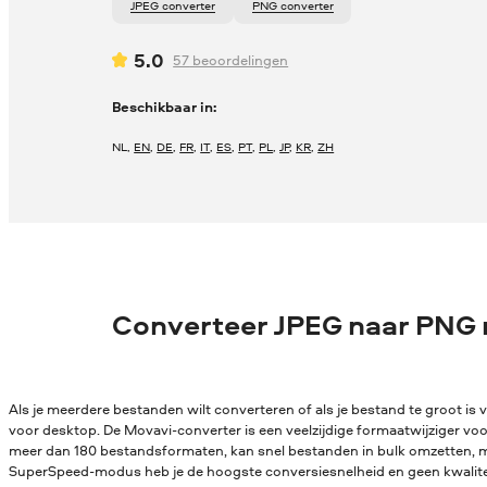
JPEG converter
PNG converter
5.0
57
beoordelingen
Beschikbaar in:
NL
,
EN
,
DE
,
FR
,
IT
,
ES
,
PT
,
PL
,
JP
,
KR
,
ZH
Converteer JPEG naar PNG
Als je meerdere bestanden wilt converteren of als je bestand te groot is v
voor desktop. De Movavi-converter is een veelzijdige formaatwijziger vo
meer dan 180 bestandsformaten, kan snel bestanden in bulk omzetten, me
SuperSpeed-modus heb je de hoogste conversiesnelheid en geen kwaliteit