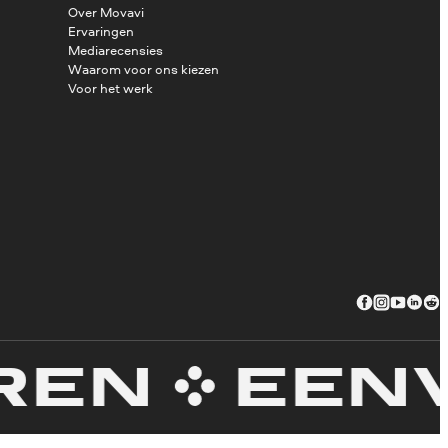
Over Movavi
Ervaringen
Mediarecensies
Waarom voor ons kiezen
Voor het werk
N
EENVOU