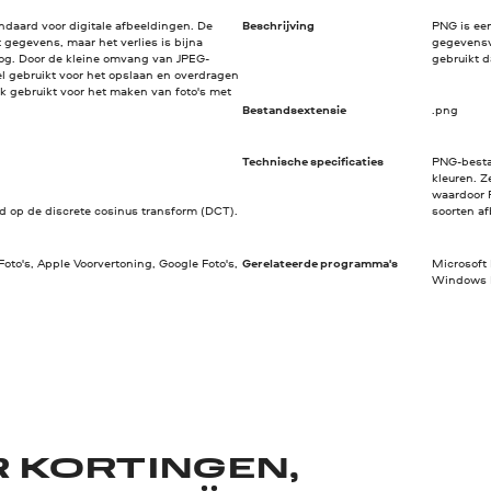
ndaard voor digitale afbeeldingen. De
Beschrijving
PNG is ee
gegevens, maar het verlies is bijna
gegevensv
og. Door de kleine omvang van JPEG-
gebruikt d
l gebruikt voor het opslaan en overdragen
k gebruikt voor het maken van foto's met
Bestandsextensie
.png
Technische specificaties
PNG-besta
kleuren. Z
waardoor P
 op de discrete cosinus transform (DCT).
soorten af
to's, Apple Voorvertoning, Google Foto's,
Gerelateerde programma's
Microsoft 
Windows P
R KORTINGEN,