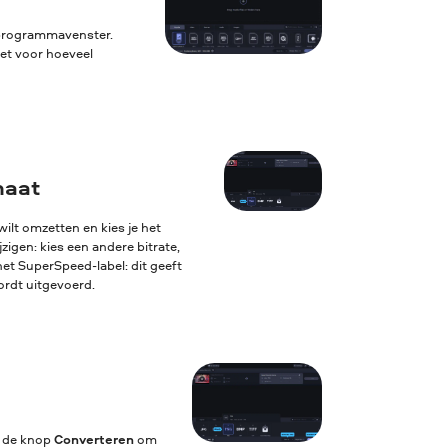
 programmavenster.
iet voor hoeveel
maat
ilt omzetten en kies je het
igen: kies een andere bitrate,
het SuperSpeed-label: dit geeft
ordt uitgevoerd.
p de knop
Converteren
om