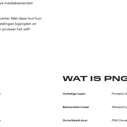
euwe mediabestanden
erter. Met deze tool kun
eldingen bijsnijden en
 probeer het zelf!
WAT IS PN
p
Volledige naam
Portable 
Bestandsformaat
Afbeeldin
p
Ontwikkeld door
PNG Deve