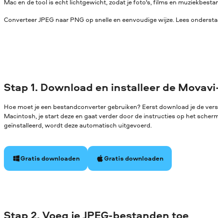
Mac en de tool is echt lichtgewicht, zodat je foto's, films en muziekbe
Converteer JPEG naar PNG op snelle en eenvoudige wijze. Lees onderstaa
Stap 1. Download en installeer de Movavi
Hoe moet je een bestandconverter gebruiken? Eerst download je de ver
Macintosh, je start deze en gaat verder door de instructies op het sche
geïnstalleerd, wordt deze automatisch uitgevoerd.
Gratis downloaden
Gratis downloaden
Stap 2. Voeg je JPEG-bestanden toe