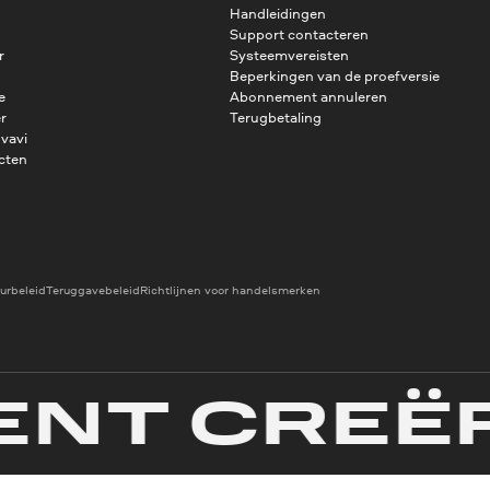
Handleidingen
Support contacteren
r
Systeemvereisten
Beperkingen van de proefversie
e
Abonnement annuleren
r
Terugbetaling
vavi
cten
urbeleid
Teruggavebeleid
Richtlijnen voor handelsmerken
T CREËRE