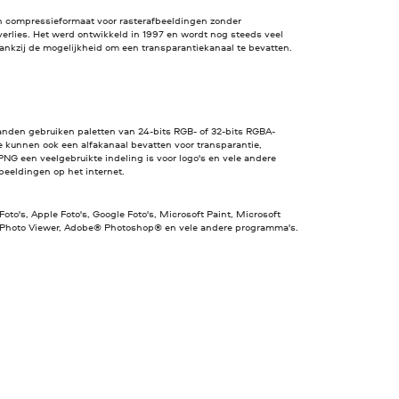
n compressieformaat voor rasterafbeeldingen zonder
erlies. Het werd ontwikkeld in 1997 en wordt nog steeds veel
ankzij de mogelijkheid om een transparantiekanaal te bevatten.
nden gebruiken paletten van 24-bits RGB- of 32-bits RGBA-
e kunnen ook een alfakanaal bevatten voor transparantie,
NG een veelgebruikte indeling is voor logo's en vele andere
beeldingen op het internet.
Foto's, Apple Foto's, Google Foto's, Microsoft Paint, Microsoft
hoto Viewer, Adobe® Photoshop® en vele andere programma's.