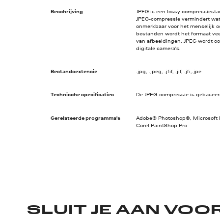
Beschrijving
JPEG is een lossy compressiesta
JPEG-compressie vermindert wat 
onmerkbaar voor het menselijk o
bestanden wordt het formaat vee
van afbeeldingen. JPEG wordt oo
digitale camera's.
Bestandsextensie
.jpg, .jpeg, .jfif, .jif, .jfi,.jpe
Technische specificaties
De JPEG-compressie is gebaseerd
Gerelateerde programma's
Adobe® Photoshop®, Microsoft Fo
Corel PaintShop Pro
SLUIT JE AAN VOO