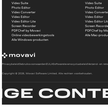
Video Suite
Video Suite
Photo Editor
Photo Editor
Video Converter
Video Converte
Video Editor
Video Editor
Video Editor Lite
Video Editor Lit
Screen Recorder
Screen Recorde
PDFChef by Movavi
PDFChef by Mo
Online videobewerkingstools
Alle Mac-produ
Alle Windows-producten
Privacybeleid
Gebruiksvoorwaarden
EULA
Softwarelevenscyclusbeleid
Verzend- en reto
Copyright © 2026, Movavi Software Limited. Alle rechten voorbehouden.
 CONTEN