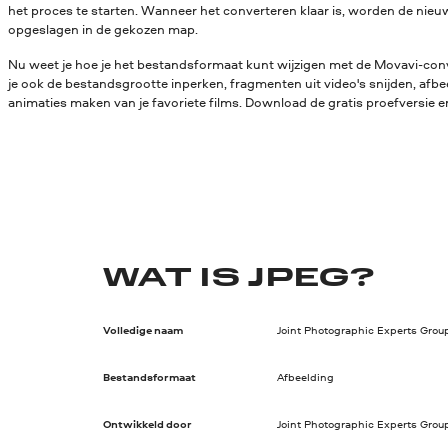
het proces te starten. Wanneer het converteren klaar is, worden de ni
opgeslagen in de gekozen map.
Nu weet je hoe je het bestandsformaat kunt wijzigen met de Movavi-conv
je ook de bestandsgrootte inperken, fragmenten uit video's snijden, afbe
animaties maken van je favoriete films. Download de gratis proefversie en
WAT IS JPEG?
Volledige naam
Joint Photographic Experts Grou
Bestandsformaat
Afbeelding
Ontwikkeld door
Joint Photographic Experts Grou