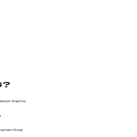
G?
Network Graphics
g
lopment Group