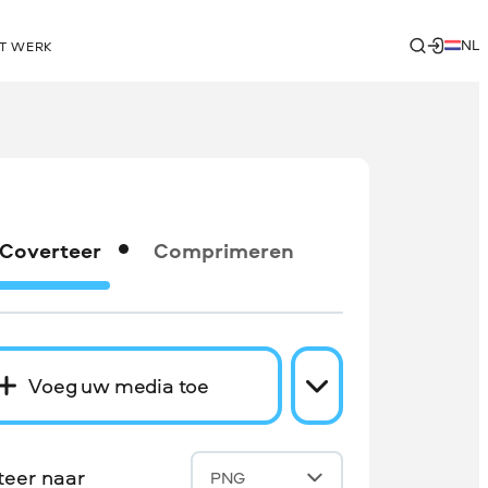
NL
T WERK
Coverteer
Comprimeren
Voeg uw media toe
teer naar
PNG