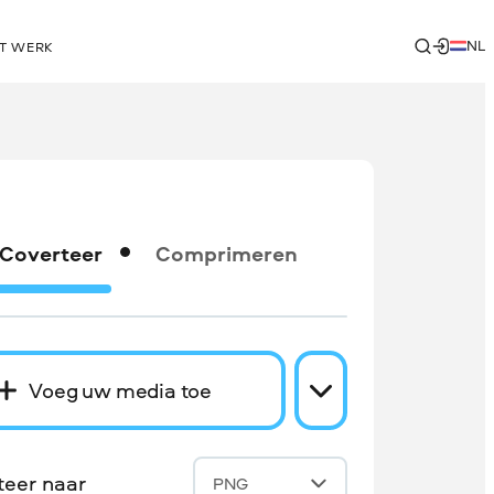
NL
T WERK
Coverteer
Comprimeren
Voeg uw media toe
teer naar
PNG