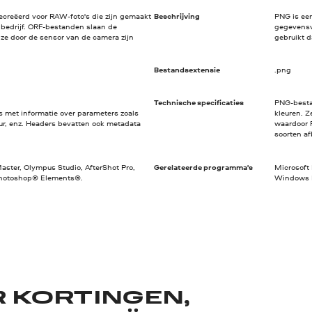
ecreëerd voor RAW-foto's die zijn gemaakt
Beschrijving
PNG is ee
 bedrijf. ORF-bestanden slaan de
gegevensv
ze door de sensor van de camera zijn
gebruikt d
Bestandsextensie
.png
Technische specificaties
PNG-besta
met informatie over parameters zoals
kleuren. Z
ur, enz. Headers bevatten ook metadata
waardoor P
soorten af
ter, Olympus Studio, AfterShot Pro,
Gerelateerde programma's
Microsoft 
hotoshop® Elements®.
Windows P
R KORTINGEN,