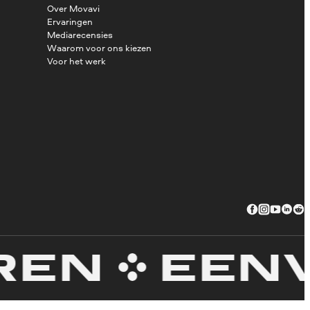
Over Movavi
Ervaringen
Mediarecensies
Waarom voor ons kiezen
Voor het werk
N
EENVOU