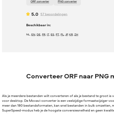
ORF converter
PNG converter
5.0
57
beoordelingen
Beschikbaar in:
NL
,
EN
,
DE
,
FR
,
IT
,
ES
,
PT
,
PL
,
JP
,
KR
,
ZH
Converteer ORF naar PNG 
Als je meerdere bestanden wilt converteren of als je bestand te groot is v
voor desktop. De Movavi-converter is een veelzijdige formaatwijziger vo
meer dan 180 bestandsformaten, kan snel bestanden in bulk omzetten, me
SuperSpeed-modus heb je de hoogste conversiesnelheid en geen kwaliteit