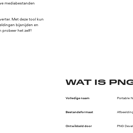
euwe mediabestanden
erter. Met deze tool kun
eldingen bijsnijden en
 probeer het zelf!
WAT IS PN
Volledige naam
Portable 
Bestandsformaat
Afbeeldin
Ontwikkeld door
PNG Deve