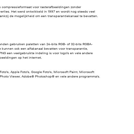
n compressieformaat voor rasterafbeeldingen zonder
erlies. Het werd ontwikkeld in 1997 en wordt nog steeds veel
ankzij de mogelijkheid om een transparantiekanaal te bevatten.
nden gebruiken paletten van 24-bits RGB- of 32-bits RGBA-
e kunnen ook een alfakanaal bevatten voor transparantie,
NG een veelgebruikte indeling is voor logo's en vele andere
beeldingen op het internet.
Foto's, Apple Foto's, Google Foto's, Microsoft Paint, Microsoft
hoto Viewer, Adobe® Photoshop® en vele andere programma's.