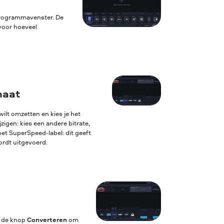
 programmavenster. De
voor hoeveel
maat
ilt omzetten en kies je het
igen: kies een andere bitrate,
het SuperSpeed-label: dit geeft
ordt uitgevoerd.
p de knop
Converteren
om