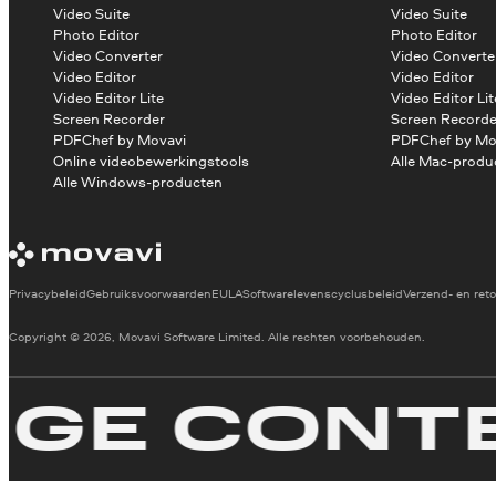
Video Suite
Video Suite
Photo Editor
Photo Editor
Video Converter
Video Converte
Video Editor
Video Editor
Video Editor Lite
Video Editor Lit
Screen Recorder
Screen Recorde
PDFChef by Movavi
PDFChef by Mo
Online videobewerkingstools
Alle Mac-produ
Alle Windows-producten
Privacybeleid
Gebruiksvoorwaarden
EULA
Softwarelevenscyclusbeleid
Verzend- en reto
Copyright © 2026, Movavi Software Limited. Alle rechten voorbehouden.
 CONTEN