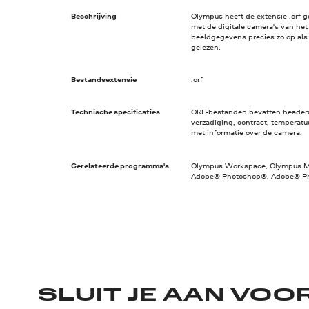
Beschrijving
Olympus heeft de extensie .orf g
met de digitale camera's van het
beeldgegevens precies zo op als 
gelezen.
Bestandsextensie
.orf
Technische specificaties
ORF-bestanden bevatten headers 
verzadiging, contrast, temperatu
met informatie over de camera.
Gerelateerde programma's
Olympus Workspace, Olympus Mas
Adobe® Photoshop®, Adobe® P
SLUIT JE AAN VOO