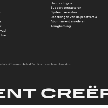
Handleidingen
Support contacteren
r
Systeemvereisten
Beperkingen van de proefversie
e
Abonnement annuleren
r
Terugbetaling
vavi
cten
urbeleid
Teruggavebeleid
Richtlijnen voor handelsmerken
T CREËRE