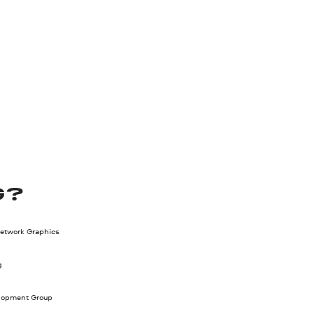
G?
Network Graphics
g
lopment Group