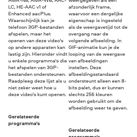
AMR-NB, AMR-WB, AAC-
weergegeven als een
LC, HE-AAC v1 of
afzonderlijk frame,
Enhanced aacPlus.
waarvoor een dergelijke
Waarschijnlijk kan je
eigenschap is ingesteld
telefoon 3GP-bestanden
als de weergavetijd tot de
afspelen, maar het
overgang naar de
openen van deze video's
volgende afbeelding. In
op andere apparaten kan
GIF-animatie kun je de
lastig zijn. Hieronder vindt
looping van de weergave
u enkele programma's die
van afbeeldingen
het afspelen van 3GP-
instellen. Deze
bestanden ondersteunen.
afbeeldingsstandaard
Raadpleeg deze lijst als u
ondersteunt alleen een 8-
niet zeker weet hoe u
bits palet, dus er kunnen
deze video's kunt openen.
slechts 256 kleuren
worden gebruikt om de
afbeelding weer te geven.
Gerelateerde
programma's
Gerelateerde
programma's