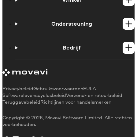
Windows-producten
Mac-producten
Ondersteuning
Handleidingen
Support contacteren
Bedrijf
Systeemvereisten
Beperkingen van de proefversie
Over Movavi
Abonnement annuleren
Ervaringen
Terugbetaling
Mediarecensies
Waarom voor ons kiezen
Privacybeleid
Gebruiksvoorwaarden
EULA
Voor het werk
Softwarelevenscyclusbeleid
Verzend- en retourbeleid
Teruggavebeleid
Richtlijnen voor handelsmerken
Copyright © 2026, Movavi Software Limited. Alle rechten
voorbehouden.