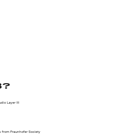
3?
io Layer III
s from Fraunhofer Society