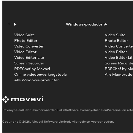
Windows-producten
Video Suite
Video Suite
Photo Editor
Photo Editor
Video Converter
Video Converte
Video Editor
Video Editor
Video Editor Lite
Video Editor Lit
Screen Recorder
Screen Recorde
PDFChef by Movavi
PDFChef by Mo
Online videobewerkingstools
Alle Mac-produ
Alle Windows-producten
Privacybeleid
Gebruiksvoorwaarden
EULA
Softwarelevenscyclusbeleid
Verzend- en reto
Copyright © 2026, Movavi Software Limited. Alle rechten voorbehouden.