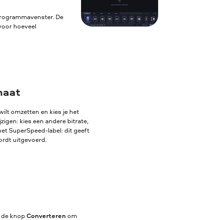
 programmavenster. De
voor hoeveel
maat
ilt omzetten en kies je het
igen: kies een andere bitrate,
het SuperSpeed-label: dit geeft
ordt uitgevoerd.
p de knop
Converteren
om