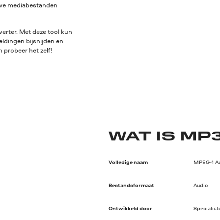
euwe mediabestanden
erter. Met deze tool kun
eldingen bijsnijden en
 probeer het zelf!
WAT IS MP
Volledige naam
MPEG-1 Aud
Bestandsformaat
Audio
Ontwikkeld door
Specialist