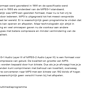
ormaat werd gecreëerd in 1991 en de specificatie werd
erd in 1993 als onderdeel van de MPEG-1 standaard.
lijk was MP3 een gesloten formaat, maar nu is het vrij te
door iedereen. MP3 is uitgegroeid tot het meest verspreide
at ter wereld. Er is waarschijnlijk geen programma te vinden dat
 kan openen en afspelen. Maar technologieën zijn altijd in
ing en veel omroepen geven nu de voorkeur aan andere
ypes met betere compressie en minder vermindering van de
liteit.
1 Audio Layer III of MPEG-2 Audio Layer III) is een formaat voor
ompressie van geluid. De kwaliteit en grootte van MP3-
worden bepaald door hun bitrate. Dus als je je afvraagt hoe je je
anden kunt comprimeren met behoud van kwaliteit, overweeg
te converteren naar MP3 met een bitrate van 192 kbit/s of hoger.
 waarschijnlijk geen verschil horen bij het afspelen.
 multimediaprogramma