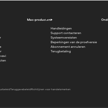
Mac-producten
Ond
Handleidingen
Support contacteren
r
Systeemvereisten
Beperkingen van de proefversie
e
Abonnement annuleren
r
Terugbetaling
vavi
cten
urbeleid
Teruggavebeleid
Richtlijnen voor handelsmerken