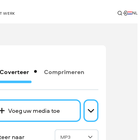
NL
T WERK
Coverteer
Comprimeren
Voeg uw media toe
teer naar
MP3