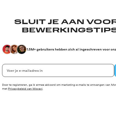
SLUIT JE AAN VOO
BEWERKINGSTIPS
1.5M+ gebruikers hebben zich al ingeschreven voor on
Uw e-mail
Door te registreren, ga ik ermee akkoord om marketing-e-mails te ontvangen van Mov
met
Privacybeleid van Movavi
.