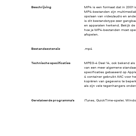
Beschrijving
MP4 is een formaat dat in 2001 
MP4-bestanden zijn multimediab
opslaan van video/audio en ander
is dit bestandstype zeer gangba
en apparaten herkend. Bekijk de o
hoe je MP4-bestanden moet ope
afspelen.
Bestandsextensie
.mp4
Technische specificaties
MPEG-4 Deel 14, ook bekend als 
van een meer algemene standaar
specificaties gebaseerd op App
4 container gebruikt AAC voor h
kopiëren van gegevens te beperk
als zijn vele tegenhangers onde
Gerelateerde programma's
iTunes, QuickTime-speler, Windo