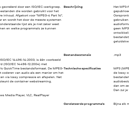
is gecreëerd door een ISO/IEC-werkgroep.
Beschrijving
Het MP3-f
estanden die worden gebruikt voor het
gepublice
e inhoud. Afgekort voor "MPEG-4 Part 14",
Oorspronke
ar en wordt het door de meeste systemen
gebruiken 
nderstaande lijst als je niet zeker weet
audioforma
nen en welke programma's ze kunnen
geen MP3's
ontwikkel
bestandst
geluidskwa
Bestandsextensie
.mp3
ISO/IEC 14496-14:2003, is één voorbeeld
d (ISO/IEC 14496-12:2004) met
le's QuickTime bestandsformaat. De MPEG-
Technische specificaties
MP3 (MPEG-
et coderen van audio als een manier om het
de lossy c
en via lossy compressie en afspelen. Net
bestanden 
rsteunt de container webstreaming.
audiobest
dan om ze 
Dan zul je
ws Media Player, VLC, RealPlayer
Gerelateerde programma's
Bijna elk