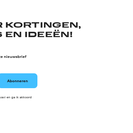
R KORTINGEN,
 EN IDEEËN!
ze nieuwsbrief
Abonneren
avi en ga ik akkoord