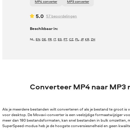
MP4 converter
MP3 converter
5.0
57
beoordelingen
Beschikbaar in:
NL
,
EN
,
DE
,
FR
,
IT
,
ES
,
PT
,
CZ
,
PL
,
JP
,
KR
,
ZH
Converteer MP4 naar MP3 
Als je meerdere bestanden wilt converteren of als je bestand te groot is v
voor desktop. De Movavi-converter is een veelzijdige formaatwijziger vo
meer dan 180 bestandsformaten, kan snel bestanden in bulk omzetten, me
SuperSpeed-modus heb je de hoogste conversiesnelheid en geen kwaliteit