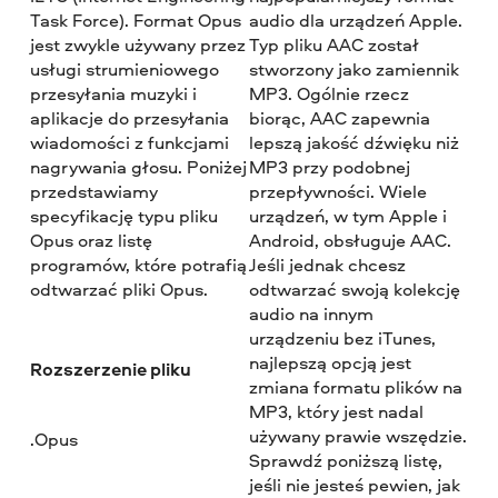
Task Force). Format Opus
audio dla urządzeń Apple.
jest zwykle używany przez
Typ pliku AAC został
usługi strumieniowego
stworzony jako zamiennik
przesyłania muzyki i
MP3. Ogólnie rzecz
aplikacje do przesyłania
biorąc, AAC zapewnia
wiadomości z funkcjami
lepszą jakość dźwięku niż
nagrywania głosu. Poniżej
MP3 przy podobnej
przedstawiamy
przepływności. Wiele
specyfikację typu pliku
urządzeń, w tym Apple i
Opus oraz listę
Android, obsługuje AAC.
programów, które potrafią
Jeśli jednak chcesz
odtwarzać pliki Opus.
odtwarzać swoją kolekcję
audio na innym
urządzeniu bez iTunes,
najlepszą opcją jest
Rozszerzenie pliku
zmiana formatu plików na
MP3, który jest nadal
używany prawie wszędzie.
.Opus
Sprawdź poniższą listę,
jeśli nie jesteś pewien, jak