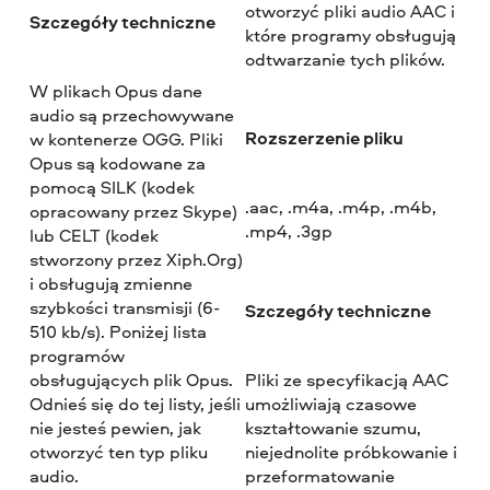
otworzyć pliki audio AAC i
Szczegóły techniczne
które programy obsługują
odtwarzanie tych plików.
W plikach Opus dane
audio są przechowywane
Rozszerzenie pliku
w kontenerze OGG. Pliki
Opus są kodowane za
pomocą SILK (kodek
.aac, .m4a, .m4p, .m4b,
opracowany przez Skype)
.mp4, .3gp
lub CELT (kodek
stworzony przez Xiph.Org)
i obsługują zmienne
szybkości transmisji (6-
Szczegóły techniczne
510 kb/s). Poniżej lista
programów
obsługujących plik Opus.
Pliki ze specyfikacją AAC
Odnieś się do tej listy, jeśli
umożliwiają czasowe
nie jesteś pewien, jak
kształtowanie szumu,
otworzyć ten typ pliku
niejednolite próbkowanie i
audio.
przeformatowanie