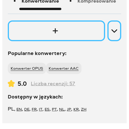
Konwertowanie
Kompresowanie
Popularne konwertery:
Konwerter OPUS
Konwerter AAC
5.0
Liczba recenzji:
57
Dostępny w językach:
PL
,
,
,
,
,
,
,
,
,
,
EN
DE
FR
IT
ES
PT
NL
JP
KR
ZH