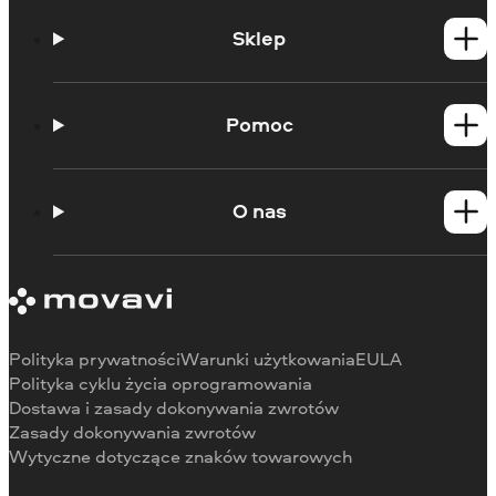
Sklep
Produkty dla Windows
Produkty dla Mac
Pomoc
Poradniki
Portal edukacyjny
O nas
Skontaktuj się z centrum wsparcia
Wymagania systemowe
O Movavi
Ograniczenia wersji próbnej
Referencje
Anuluj subskrypcję
Recenzje w mediach
Zwrot środków
Dlaczego warto wybrać nas
Polityka prywatności
Warunki użytkowania
EULA
Do pracy
Polityka cyklu życia oprogramowania
Dostawa i zasady dokonywania zwrotów
Zasady dokonywania zwrotów
Wytyczne dotyczące znaków towarowych