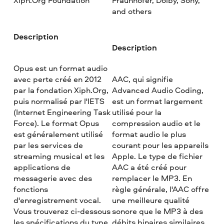
Xiph.Org Foundation
Fraunhofer, Dolby, Sony,
and others
Description
Description
Opus est un format audio
avec perte créé en 2012
AAC, qui signifie
par la fondation Xiph.Org,
Advanced Audio Coding,
puis normalisé par l'IETS
est un format largement
(Internet Engineering Task
utilisé pour la
Force). Le format Opus
compression audio et le
est généralement utilisé
format audio le plus
par les services de
courant pour les appareils
streaming musical et les
Apple. Le type de fichier
applications de
AAC a été créé pour
messagerie avec des
remplacer le MP3. En
fonctions
règle générale, l'AAC offre
d'enregistrement vocal.
une meilleure qualité
Vous trouverez ci-dessous
sonore que le MP3 à des
les spécifications du type
débits binaires similaires.