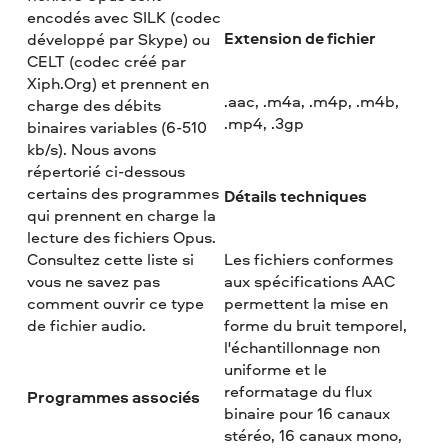
encodés avec SILK (codec
Extension de fichier
développé par Skype) ou
CELT (codec créé par
Xiph.Org) et prennent en
.aac, .m4a, .m4p, .m4b,
charge des débits
.mp4, .3gp
binaires variables (6-510
kb/s). Nous avons
répertorié ci-dessous
certains des programmes
Détails techniques
qui prennent en charge la
lecture des fichiers Opus.
Consultez cette liste si
Les fichiers conformes
vous ne savez pas
aux spécifications AAC
comment ouvrir ce type
permettent la mise en
de fichier audio.
forme du bruit temporel,
l'échantillonnage non
uniforme et le
reformatage du flux
Programmes associés
binaire pour 16 canaux
stéréo, 16 canaux mono,