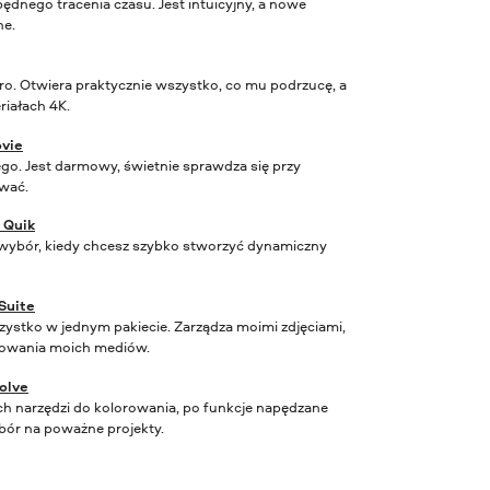
ędnego tracenia czasu. Jest intuicyjny, a nowe
ne.
ro. Otwiera praktycznie wszystko, co mu podrzucę, a
riałach 4K.
vie
ego. Jest darmowy, świetnie sprawdza się przy
wać.
 Quik
y wybór, kiedy chcesz szybko stworzyć dynamiczny
Suite
szystko w jednym pakiecie. Zarządza moimi zdjęciami,
ytowania moich mediów.
olve
ch narzędzi do kolorowania, po funkcje napędzane
bór na poważne projekty.