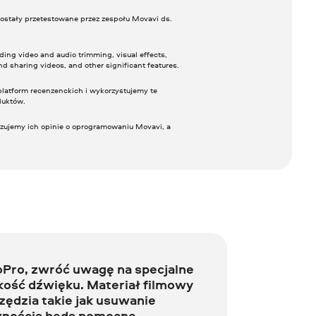
ostały przetestowane przez zespołu Movavi ds.
ing video and audio trimming, visual effects,
nd sharing videos, and other significant features.
latform recenzenckich i wykorzystujemy te
duktów.
izujemy ich opinie o oprogramowaniu Movavi, a
oPro, zwróć uwagę na specjalne
akość dźwięku. Materiał filmowy
zędzia takie jak usuwanie
wnością będą pomocne.