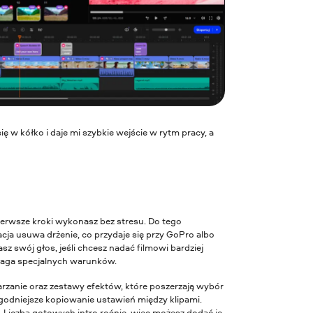
się w kółko i daje mi szybkie wejście w rytm pracy, a
 pierwsze kroki wykonasz bez stresu. Do tego
zacja usuwa drżenie, co przydaje się przy GoPro albo
sz swój głos, jeśli chcesz nadać filmowi bardziej
ymaga specjalnych warunków.
rzanie oraz zestawy efektów, które poszerzają wybór
wygodniejsze kopiowanie ustawień między klipami.
. Liczba gotowych intro rośnie, więc możesz dodać je