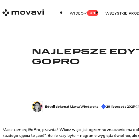
WIDEO
WSZYSTKIE PRO
HIT
NAJLEPSZE EDY
GOPRO
Edycji dokonał 
Marta Wlodarska
28 listopada 2025
Masz kamerę GoPro, prawda? Wiesz więc, jak ogromne znaczenie ma dobry
każdego ujęcia to „coś”. Bo ile razy było – nagranie wygląda świetnie, a