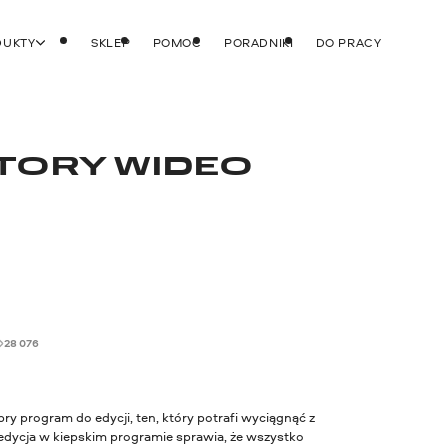
DUKTY
SKLEP
POMOC
PORADNIKI
DO PRACY
TORY WIDEO
28 076
 program do edycji, ten, który potrafi wyciągnąć z
le edycja w kiepskim programie sprawia, że wszystko