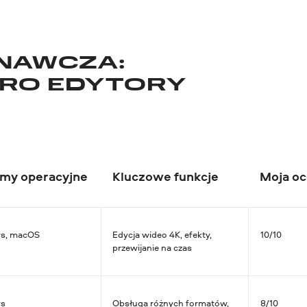
NAWCZA:
PRO EDYTORY
my operacyjne
Kluczowe funkcje
Moja o
s, macOS
Edycja wideo 4K, efekty,
10/10
przewijanie na czas
s
Obsługa różnych formatów,
8/10