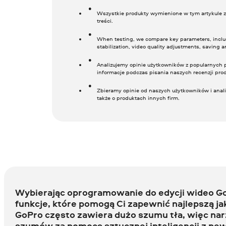
Wszystkie produkty wymienione w tym artykule z
treści.
When testing, we compare key parameters, includ
stabilization, video quality adjustments, saving a
Analizujemy opinie użytkowników z popularnych p
informacje podczas pisania naszych recenzji pro
Zbieramy opinie od naszych użytkowników i anal
także o produktach innych firm.
Wybierając oprogramowanie do edycji wideo G
funkcje, które pomogą Ci zapewnić najlepszą j
GoPro często zawiera dużo szumu tła, więc nar
szumów za pomocą sztucznej inteligencji z pe