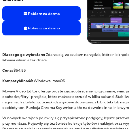
Pobierz za darmo
Pobierz za darmo
Dlaczego go wybrałam:
Zdarza się, że szukam narzędzia, które nie kręci 
Movavi właśnie tak działa.
Cena:
$
54.95
Kompatybilność:
Windows, macOS
Movavi Video Editor oferuje proste cięcie, obracanie i przycinanie, więc
dochodzą filtry i przejścia, które możesz dorzucić w kilka sekund. Stabili
nagraniach z telefonu. Ścieżki dźwiękowe dobierzesz z biblioteki lub nagra
osobisty ton. Funkcja Chroma Key zmienia tło na dowolne inne i nie w
W nowych wersjach pojawiły się przyspieszone podglądy, lepsze przetwa
przy montażu. Pojawiły się też świeże kolekcje tytułów i naklejek oraz 
Program szybciej eksportuje materiał, co czuć przy dłuższych projektach