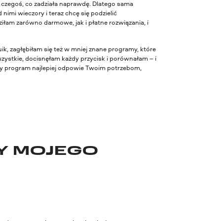
ba czegoś, co zadziała naprawdę. Dlatego sama
imi wieczory i teraz chcę się podzielić
iłam zarówno darmowe, jak i płatne rozwiązania, i
k, zagłębiłam się też w mniej znane programy, które
zystkie, docisnęłam każdy przycisk i porównałam – i
óry program najlepiej odpowie Twoim potrzebom,
Y MOJEGO