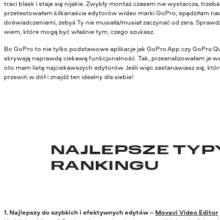
traci blask i staje się nijakie. Zwykły montaż czasem nie wystarcza, trze
przetestowałam kilkanaście edytorów wideo marki GoPro, spędziłam nad n
doświadczeniami, żebyś Ty nie musiała/musiał zaczynać od zera. Sprawdz
wiem, które mogą być właśnie tym, czego szukasz.
Bo GoPro to nie tylko podstawowe aplikacje jak GoPro App czy GoPro Qui
skrywają naprawdę ciekawą funkcjonalność. Tak, przeanalizowałam je ws
oto mam listę najciekawszych edytorów. Jeśli więc zastanawiasz się, kt
przewiń w dół i znajdź ten idealny dla siebie!
NAJLEPSZE TYP
RANKINGU
1. Najlepszy do szybkich i efektywnych edytów –
Movavi Video Editor