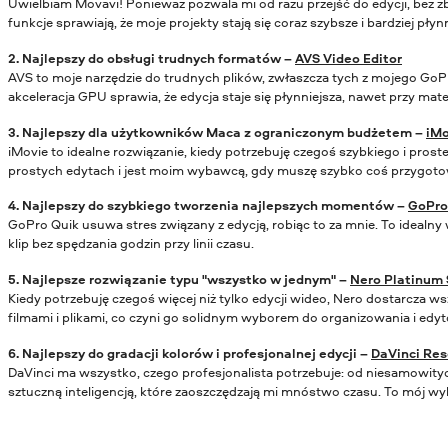
Uwielbiam Movavi! Ponieważ pozwala mi od razu przejść do edycji, bez zb
funkcje sprawiają, że moje projekty stają się coraz szybsze i bardziej płyn
2. Najlepszy do obsługi trudnych formatów –
AVS Video Editor
AVS to moje narzędzie do trudnych plików, zwłaszcza tych z mojego GoP
akceleracja GPU sprawia, że edycja staje się płynniejsza, nawet przy mate
3. Najlepszy dla użytkowników Maca z ograniczonym budżetem –
iMo
iMovie to idealne rozwiązanie, kiedy potrzebuję czegoś szybkiego i prost
prostych edytach i jest moim wybawcą, gdy muszę szybko coś przygoto
4. Najlepszy do szybkiego tworzenia najlepszych momentów –
GoPro
GoPro Quik usuwa stres związany z edycją, robiąc to za mnie. To idealn
klip bez spędzania godzin przy linii czasu.
5. Najlepsze rozwiązanie typu "wszystko w jednym" –
Nero Platinum 
Kiedy potrzebuję czegoś więcej niż tylko edycji wideo, Nero dostarcza w
filmami i plikami, co czyni go solidnym wyborem do organizowania i ed
6. Najlepszy do gradacji kolorów i profesjonalnej edycji –
DaVinci Res
DaVinci ma wszystko, czego profesjonalista potrzebuje: od niesamowity
sztuczną inteligencją, które zaoszczędzają mi mnóstwo czasu. To mój wy