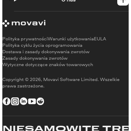
Skontaktuj się z centrum wsparcia
Wymagania systemowe
O Movavi
Ograniczenia wersji próbnej
Referencje
Anuluj subskrypcję
Recenzje w mediach
Zwrot środków
Dlaczego warto wybrać nas
Polityka prywatności
Warunki użytkowania
EULA
Do pracy
Polityka cyklu życia oprogramowania
Dostawa i zasady dokonywania zwrotów
Zasady dokonywania zwrotów
Wytyczne dotyczące znaków towarowych
Copyright © 2026, Movavi Software Limited. Wszelkie
prawa zastrzeżone.
IESAMOWITE TREŚ