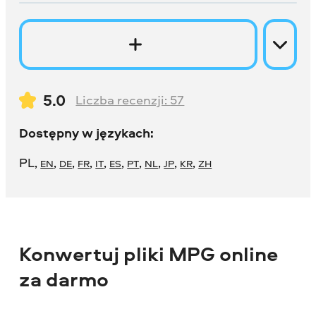
5.0
Liczba recenzji:
57
Dostępny w językach:
PL
,
,
,
,
,
,
,
,
,
,
EN
DE
FR
IT
ES
PT
NL
JP
KR
ZH
Konwertuj pliki MPG online
za darmo