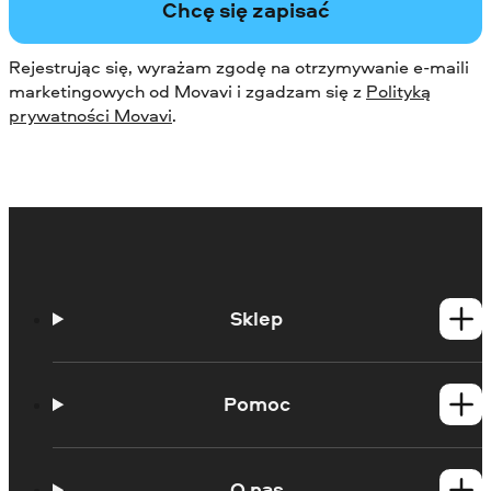
Chcę się zapisać
Rejestrując się, wyrażam zgodę na otrzymywanie e-maili
marketingowych od Movavi i zgadzam się z
Polityką
prywatności Movavi
.
Sklep
Produkty dla Windows
Produkty dla Mac
Pomoc
Poradniki
Portal edukacyjny
O nas