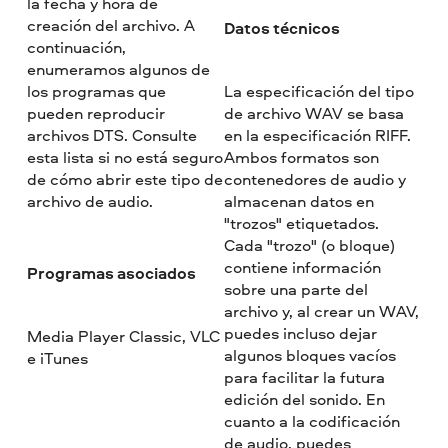
la fecha y hora de
creación del archivo. A
Datos técnicos
continuación,
enumeramos algunos de
los programas que
La especificación del tipo
pueden reproducir
de archivo WAV se basa
archivos DTS. Consulte
en la especificación RIFF.
esta lista si no está seguro
Ambos formatos son
de cómo abrir este tipo de
contenedores de audio y
archivo de audio.
almacenan datos en
"trozos" etiquetados.
Cada "trozo" (o bloque)
contiene información
Programas asociados
sobre una parte del
archivo y, al crear un WAV,
puedes incluso dejar
Media Player Classic, VLC
algunos bloques vacíos
e iTunes
para facilitar la futura
edición del sonido. En
cuanto a la codificación
de audio, puedes