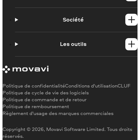
Tutoriels
Contacter l'assistance Movavi
Société
Portail de formation
Configuration requise
À propos de Movavi
Limitations de la version d'essai
Témoignages
Les outils
Se désabonner
Critiques des médias
Remboursement
Pourquoi nous choisir
Couper une vidéo
Au travail
Recadrer une vidéo
Changer la vitesse de une vidéo
Pivoter une vidéo
Politique de confidentialité
Conditions d'utilisation
CLUF
Redimensionner une vidéo
Politique de cycle de vie des logiciels
Politique de commande et de retour
Inverser une vidéo
Politique de remboursement
Stabiliser une vidéo
Règlement d'usage des marques commerciales
Ajuster une vidéo
Ajouter du texte à une vidéo
Copyright © 2026, Movavi Software Limited. Tous droits
réservés.