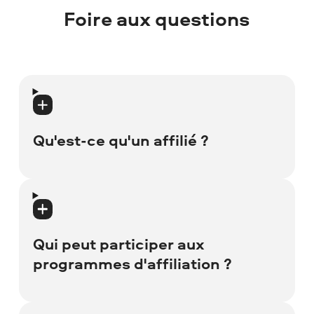
Foire aux questions
Qu'est-ce qu'un affilié ?
Un affilié est une personne ou une
entreprise qui fait la promotion des
produits et services d'une autre entité.
Qui peut participer aux
Les affiliés participent généralement à
programmes d'affiliation ?
plusieurs programmes d'affiliation en
plaçant un lien pour le vendeur (comme
Movavi dans ce dossier) sur leurs