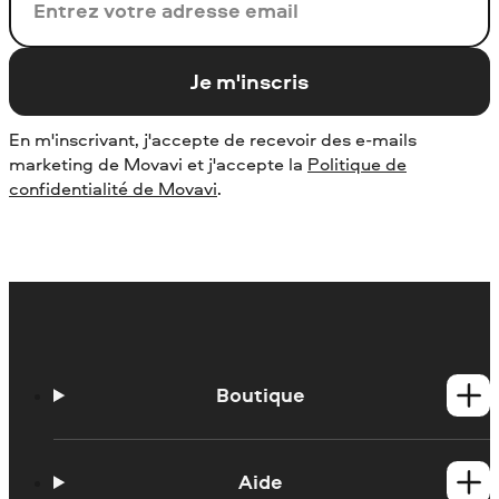
Votre adresse de messagerie
Je m'inscris
En m'inscrivant, j'accepte de recevoir des e-mails
marketing de Movavi et j'accepte la
Politique de
confidentialité de Movavi
.
Boutique
Produits Windows
Produits Mac
Aide