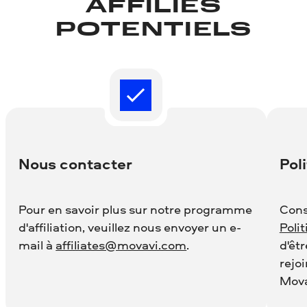
poursuivre notre croissance et notre
AFFILIÉS
réussite ensemble.
POTENTIELS
Nous contacter
Poli
Pour en savoir plus sur notre programme
Cons
d'affiliation, veuillez nous envoyer un e-
Polit
mail à
affiliates@movavi.com
.
d'êt
rejo
Mova