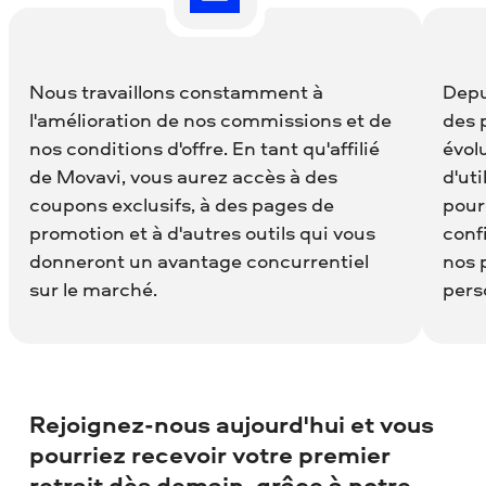
Nous travaillons constamment à
Depu
l'amélioration de nos commissions et de
des 
nos conditions d'offre. En tant qu'affilié
évolu
de Movavi, vous aurez accès à des
d'uti
coupons exclusifs, à des pages de
pour
promotion et à d'autres outils qui vous
conf
donneront un avantage concurrentiel
nos 
sur le marché.
pers
Rejoignez-nous aujourd'hui et vous
pourriez recevoir votre premier
retrait dès demain, grâce à notre