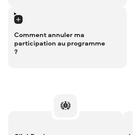
plan de commission individuel, veuillez
contacter votre responsable d'affiliation.
Si une personne a renvoyé le produit, la
période de validité des cookies a expiré ou
les conditions de la politique d'affiliation
Comment annuler ma
ont été enfreintes, nous nous réservons le
participation au programme
droit d'annuler la commission.
?
Vous pouvez quitter le programme à tout
moment. Movavi a également le droit de
vous exclure du programme d'affiliation.
Si cela vous arrive, veuillez nous contacter
pour obtenir plus d'informations.