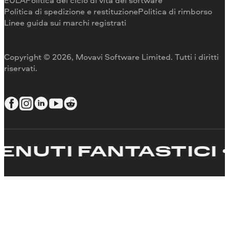
Per il lavoro
EULA
Politica del ciclo di vita del software
Politica di spedizione e restituzione
Politica di rimborso
Linee guida sui marchi registrati
Copyright © 2026, Movavi Software Limited. Tutti i diritti
riservati.
I FANTASTICI
CR