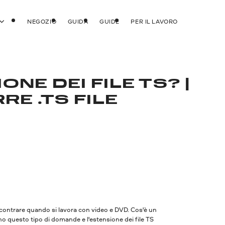
NEGOZIO
GUIDA
GUIDE
PER IL LAVORO
ONE DEI FILE TS? |
E .TS FILE
o incontrare quando si lavora con video e DVD. Cos'è un
no questo tipo di domande e l'estensione dei file TS