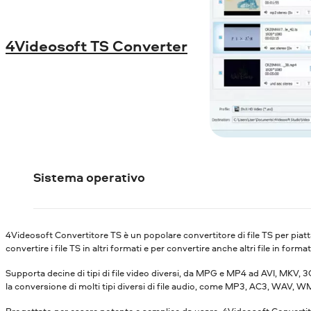
4Videosoft TS Converter
Sistema operativo
4Videosoft Convertitore TS è un popolare convertitore di file TS per pia
convertire i file TS in altri formati e per convertire anche altri file in forma
Supporta decine di tipi di file video diversi, da MPG e MP4 ad AVI, MKV,
la conversione di molti tipi diversi di file audio, come MP3, AC3, WAV, 
Progettato per essere potente e semplice da usare, 4Videosoft Convertitor