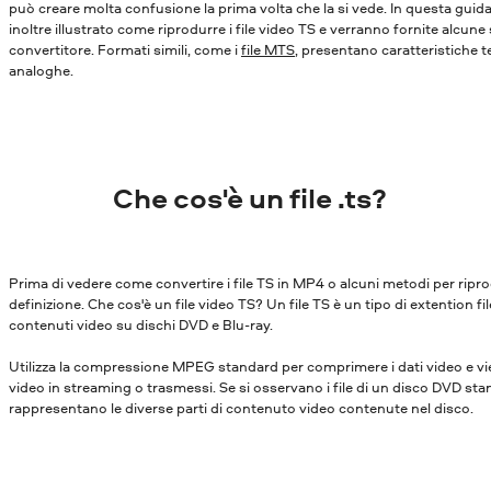
può creare molta confusione la prima volta che la si vede. In questa guid
inoltre illustrato come riprodurre i file video TS e verranno fornite alcun
convertitore.
Formati simili, come i
file MTS
, presentano caratteristiche 
analoghe.
Che cos'è un file .ts?
Prima di vedere come convertire i file TS in MP4 o alcuni metodi per riprod
definizione. Che cos'è un file video TS? Un file TS è un tipo di extention fi
contenuti video su dischi DVD e Blu-ray.
Utilizza la compressione MPEG standard per comprimere i dati video e vie
video in streaming o trasmessi. Se si osservano i file di un disco DVD sta
rappresentano le diverse parti di contenuto video contenute nel disco.