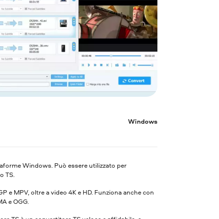
Windows
ttaforme Windows. Può essere utilizzato per
to TS.
 3GP e MPV, oltre a video 4K e HD. Funziona anche con
WMA e OGG.
e TS è un convertitore TS veloce e affidabile, e