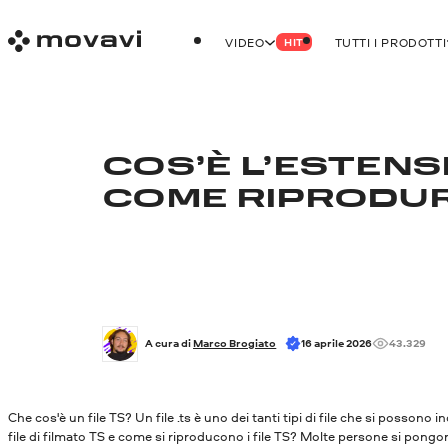
VIDEO
TUTTI I PRODOTTI
HIT
COS’È L’ESTENSI
COME RIPRODURR
A cura di 
Marco Brogiato
16 aprile 2026
43.329
Che cos'è un file TS? Un file .ts è uno dei tanti tipi di file che si posson
file di filmato TS e come si riproducono i file TS? Molte persone si pongo