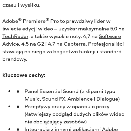
czasu i wysiłku.
®
®
Adobe
Premiere
Pro to prawdziwy lider w
świecie edycji wideo – uzyskał maksymalne 5,0 na
TechRadar
, a także wysokie noty: 4,7 na
Software
Advice
, 4,5 na
G2
i 4,7 na
Capterra
. Profesjonaliści
stawiają na niego za bogactwo funkcji i standard
branżowy.
Kluczowe cechy:
Panel Essential Sound (z klipami typu
Music, Sound FX, Ambience i Dialogue)
Przepływy pracy w oparciu o proxy
(łatwiejszy podgląd dużych plików wideo
nie obciążający zasobów)
Integracja z innymi aplikacjami Adobe