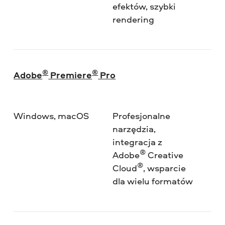
efektów, szybki
rendering
®
®
Adobe
Premiere
Pro
Windows, macOS
Profesjonalne
★
narzędzia,
integracja z
®
Adobe
Creative
®
Cloud
, wsparcie
dla wielu formatów