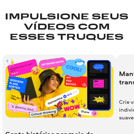
IMPULSIONE SEUS
VÍDEOS COM
ESSES TRUQUES
Mant
tran
Crie v
indivi
suave