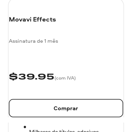
Movavi Effects
Assinatura de 1 mês
$
39.95
(com IVA)
Comprar
Milhares de títulos, adesivos,