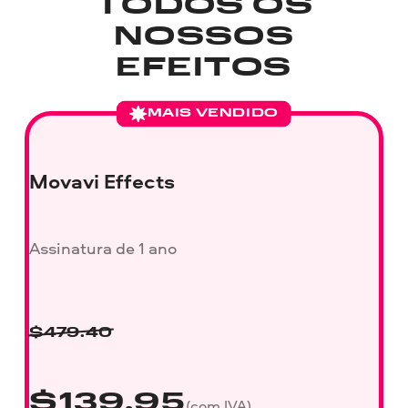
TODOS OS
NOSSOS
EFEITOS
MAIS VENDIDO
Movavi Effects
Assinatura de 1 ano
$
479.40
$
139.95
(com IVA)