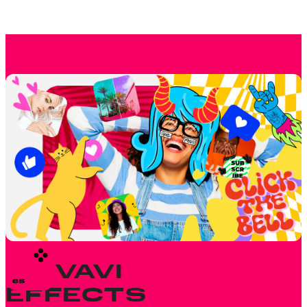
Saiba como ativar sua assinatura
Sim, você pode usar a maioria do
conteúdo da nossa loja para fins pessoais
e comerciais, mas em casos raros pode
haver algumas exceções. Verifique os
detalhes da licença dos efeitos em seu
aplicativo Movavi compatível clicando
com o botão direito do mouse no efeito de
seu interesse para obter mais
informações.
Leia mais sobre o uso de conteúdo dos
programas Movavi
MOVAVI
EFFECTS