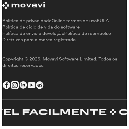
Limitações da versão de teste
Testemunhos
Cancelar assinatura
Comentários na mídia
Reembolso
Por que nos escolher
Política de privacidade
Online termos de uso
EULA
Para o trabalho
Política de ciclo de vida do software
Política de envio e devolução
Política de reembolso
Diretrizes para a marca registrada
Copyright © 2026, Movavi Software Limited. Todos os
direitos reservados.
 FACILMENTE
CRIE