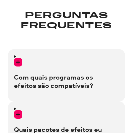
PERGUNTAS
FREQUENTES
Com quais programas os
efeitos são compatíveis?
Os efeitos são compatíveis com Movavi
Video Suite, Movavi Video Editor e Movavi
Slideshow Maker. Alguns efeitos são
Quais pacotes de efeitos eu