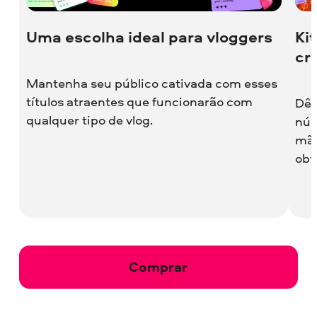
Uma escolha ideal para vloggers
Ki
cr
Mantenha seu público cativada com esses
títulos atraentes que funcionarão com
Dê 
qualquer tipo de vlog.
núm
mão
obt
Comprar