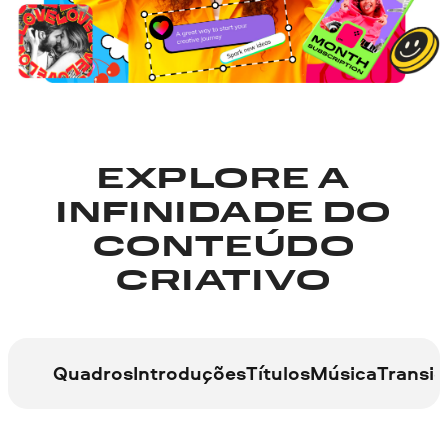
EXPLORE A
INFINIDADE DO
CONTEÚDO
CRIATIVO
Quadros
Introduções
Títulos
Música
Transiç