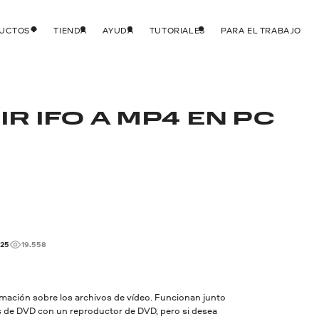
DUCTOS
TIENDA
AYUDA
TUTORIALES
PARA EL TRABAJO
 IFO A MP4 EN PC
025
19.558
rmación sobre los archivos de vídeo. Funcionan junto
s de DVD con un reproductor de DVD, pero si desea