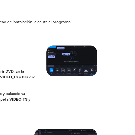
eso de instalación, ejecute el programa.
rir DVD
. En la
VIDEO_TS
y haz clic
o
y selecciona
arpeta
VIDEO_TS
y