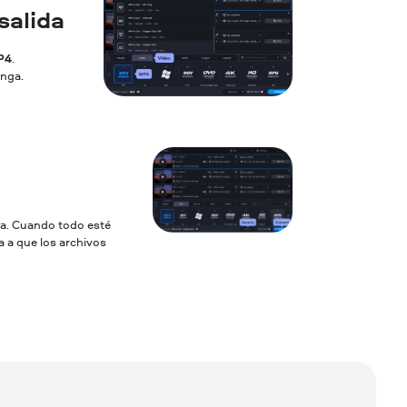
salida
P4
.
enga.
ida. Cuando todo esté
a a que los archivos