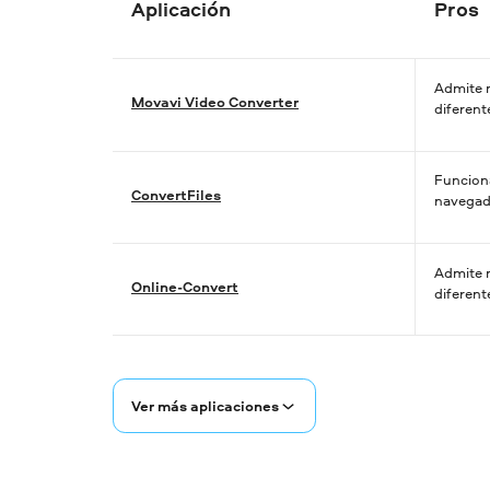
Aplicación
Pros
Admite 
Movavi Video Converter
diferent
Funciona
ConvertFiles
navegad
Admite 
Online-Convert
diferent
Ver más aplicaciones