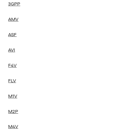
3GPP
AMV
ASF
AVI
F4V
FLV
M1V
M2P
M4V