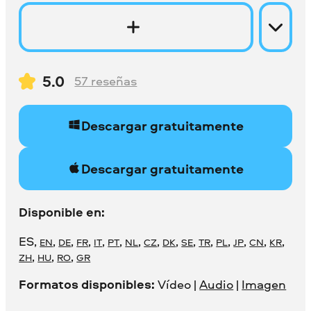
5.0
57
reseñas
Descargar gratuitamente
Descargar gratuitamente
Disponible en:
ES
,
,
,
,
,
,
,
,
,
,
,
,
,
,
,
EN
DE
FR
IT
PT
NL
CZ
DK
SE
TR
PL
JP
CN
KR
,
,
,
ZH
HU
RO
GR
Formatos disponibles:
Vídeo |
Audio
|
Imagen