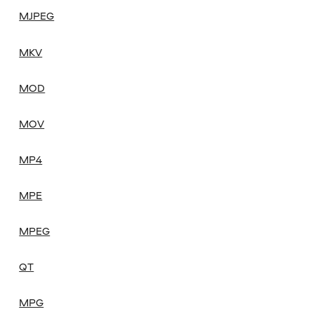
MJPEG
MKV
MOD
MOV
MP4
MPE
MPEG
QT
MPG