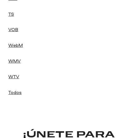
TS
VOB
WebM
WMV
WTV
Todos
¡ÚNETE PARA