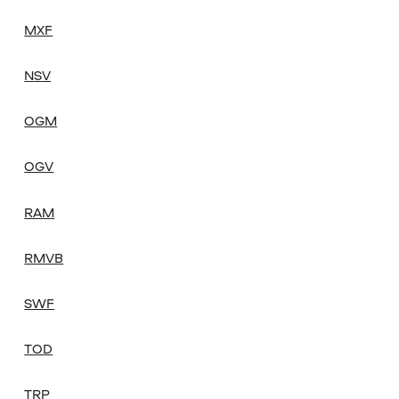
MXF
NSV
OGM
OGV
RAM
RMVB
SWF
TOD
TRP