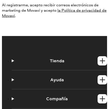
Al registrarme, acepto recibir correos electrónicos de
marketing de Movavi y acepto
la Política de privacidad de
Movavi
.
Tienda
Productos para Windows
Productos para Mac
Ayuda
Tutoriales
Portal de aprendizaje
Compañía
Contactar con asistencia