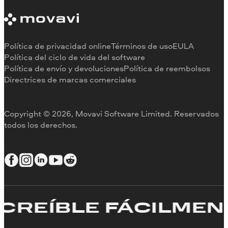
Requisitos del sistema
Información sobre Movavi
Limitaciones de la versión de prueba
Testimonios
Cancelar suscripción
Reseñas en los medios
Reembolso
Por qué elegirnos
Política de privacidad online
Términos de uso
EULA
Para el trabajo
Política del ciclo de vida del software
Política de envío y devoluciones
Política de reembolsos
Directrices de marcas comerciales
Copyright © 2026, Movavi Software Limited. Reservados
todos los derechos.
REÍBLE FÁCILMENT