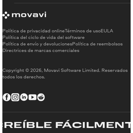
Requisitos del sistema
Información sobre Movavi
Limitaciones de la versión de prueba
Testimonios
Cancelar suscripción
Reseñas en los medios
Reembolso
Por qué elegirnos
Política de privacidad online
Términos de uso
EULA
Para el trabajo
Política del ciclo de vida del software
Política de envío y devoluciones
Política de reembolsos
Directrices de marcas comerciales
Copyright © 2026, Movavi Software Limited. Reservados
todos los derechos.
EÍBLE FÁCILMENTE