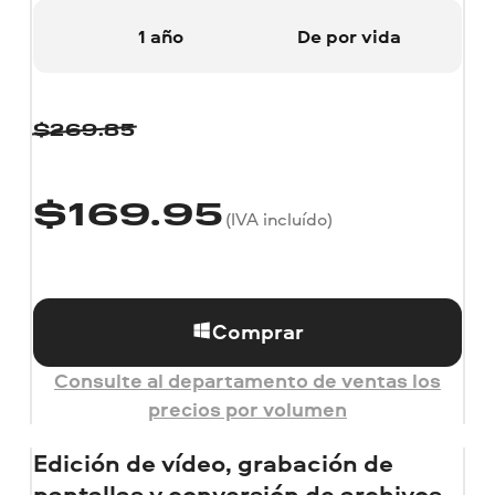
1 año
De por vida
$
269.85
$
169.95
(IVA incluído)
Comprar
Consulte al departamento de ventas los
precios por volumen
Edición de vídeo, grabación de
pantallas y conversión de archivos