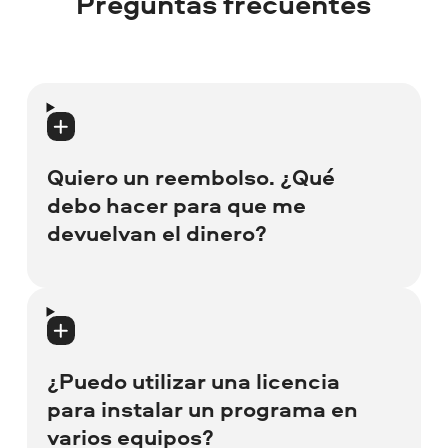
Preguntas frecuentes
Quiero un reembolso. ¿Qué
debo hacer para que me
devuelvan el dinero?
Si tiene problemas técnicos u otros
problemas que no pueden resolverse,
puede obtener un reembolso completo del
¿Puedo utilizar una licencia
precio de compra en un plazo de 30 días.
para instalar un programa en
Eche un vistazo a nuestra Política de
varios equipos?