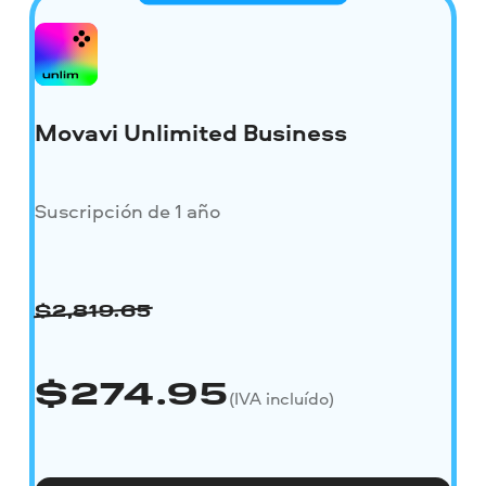
Movavi Unlimited Business
Suscripción de 1 año
$
2,819.65
$
274.95
(IVA incluído)