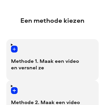
Een methode kiezen
Methode 1. Maak een video
en versnel ze
Met deze techniek een timelapse-video
maken is zo simpel als het klinkt: neem
een lange video op, open de video in het
Methode 2. Maak een video