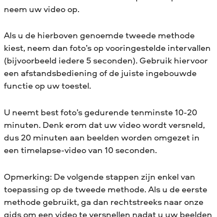
video te maken. Waarom zou u
neem uw video op.
uzelf deze ervaring niet gunnen?
Als u de hierboven genoemde tweede methode
kiest, neem dan foto’s op vooringestelde intervallen
(bijvoorbeeld iedere 5 seconden). Gebruik hiervoor
een afstandsbediening of de juiste ingebouwde
functie op uw toestel.
U neemt best foto’s gedurende tenminste 10-20
minuten. Denk erom dat uw video wordt versneld,
dus 20 minuten aan beelden worden omgezet in
een timelapse-video van 10 seconden.
Opmerking: De volgende stappen zijn enkel van
toepassing op de tweede methode. Als u de eerste
methode gebruikt, ga dan rechtstreeks naar onze
gids om een video te versnellen
nadat u uw beelden