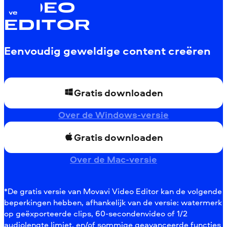
VIDEO
EDITOR
Eenvoudig geweldige content creëren
Gratis downloaden
Over de Windows-versie
Gratis downloaden
Over de Mac-versie
*De gratis versie van Movavi Video Editor kan de volgende
beperkingen hebben, afhankelijk van de versie: watermerk
op geëxporteerde clips, 60-secondenvideo of 1/2
audiolengte limiet, en/of sommige geavanceerde functies