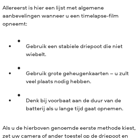
van de hoge
Allereerst is hier een lijst met algemene
afbeeldingsresolutie. De resolutie
aanbevelingen wanneer u een timelapse-film
van video’s is veel lager.
opneemt:
Grootte.
Video’s palmen vaak
Gebruik een stabiele driepoot die niet
veel plaats in, vooral als u voor
wiebelt.
lange tijd opneemt in 4K (3 - 5
uur). Foto’s nemen minder plaats
in op uw geheugenkaart en
Gebruik grote geheugenkaarten – u zult
vergen minder
veel plaats nodig hebben.
computermiddelen om te
bewerken.
Denk bij voorbaat aan de duur van de
batterij als u lange tijd gaat opnemen.
Plezier!
Er is iets retro en
magisch aan het samenhangen
Als u de hierboven genoemde eerste methode kiest,
van foto’s om een spectaculaire
zet uw camera of ander toestel op de driepoot en