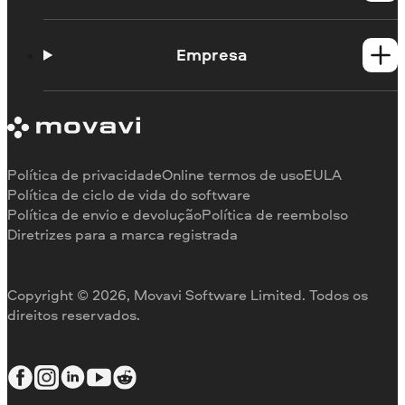
Guias práticos
Portal de aprendizagem
Empresa
Contato do suporte
Requisitos de sistema
Sobre a Movavi
Limitações da versão de teste
Testemunhos
Cancelar assinatura
Comentários na mídia
Reembolso
Por que nos escolher
Política de privacidade
Online termos de uso
EULA
Para o trabalho
Política de ciclo de vida do software
Política de envio e devolução
Política de reembolso
Diretrizes para a marca registrada
Copyright © 2026, Movavi Software Limited. Todos os
direitos reservados.