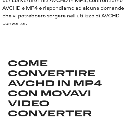
per convertire i file AVCHD in MP4, confrontiamo
MP4. Il software giusto vi aiuterà a farlo
AVCHD e MP4 e rispondiamo ad alcune domande
senza perdere la qualità del video.
che vi potrebbero sorgere nell’utilizzo di AVCHD
converter.
COME
CONVERTIRE
AVCHD IN MP4
CON MOVAVI
VIDEO
CONVERTER