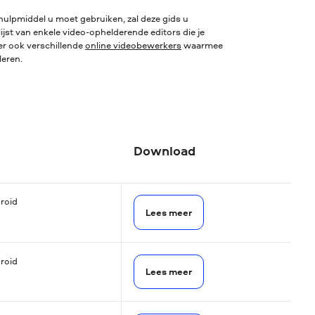
 hulpmiddel u moet gebruiken, zal deze gids u
ijst van enkele video-ophelderende editors die je
r ook verschillende
online videobewerkers
waarmee
leren.
Download
roid
Lees meer
roid
Lees meer