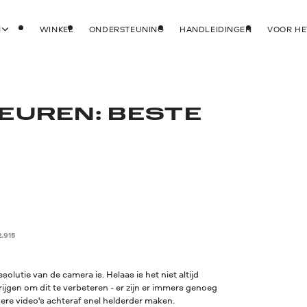
N
WINKEL
ONDERSTEUNING
HANDLEIDINGEN
VOOR HE
EUREN: BESTE
2.915
solutie van de camera is. Helaas is het niet altijd
ijgen om dit te verbeteren - er zijn er immers genoeg
nkere video's achteraf snel helderder maken.