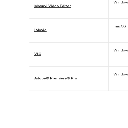
Window
Movavi Video Editor
macOS
iMovie
Windows
VLC
Window
Adobe® Premiere® Pro